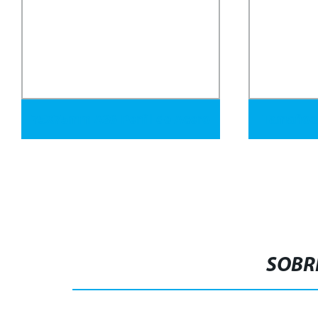
75X75mm A36 Perfil de Acero
Tamaños 
Al Carbono Hueco Negro
de acero 
Q235 Tubo Metálico Cuadrado
tubo de 
Tubo de Acero Rectangular
SOBR