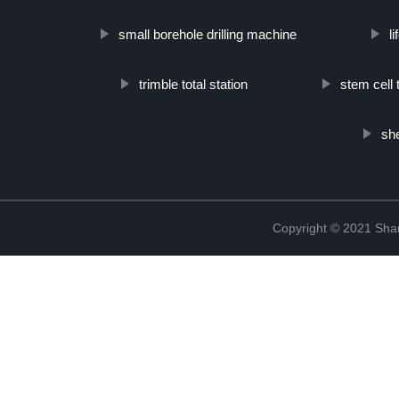
small borehole drilling machine
l
trimble total station
stem cell 
sh
Copyright © 2021 Shanx