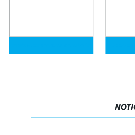
316/304 Conectores de tubería
1500W 20
de alta calidad de acero
de solda
inoxidable BSP/NPT,
portátil
accesorios roscados
mano pa
NOTI
soldado
inoxidabl