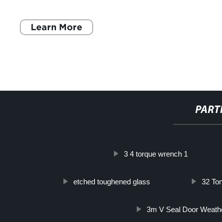
y bridas en diferentes material
Learn More
PART
http://www.cmer.site/api/getlink/8?url=https://www.steelpipeslideco.
3 4 torque wrench 1
proyectos/
etched toughened glass
32 To
3m V Seal Door Weathe