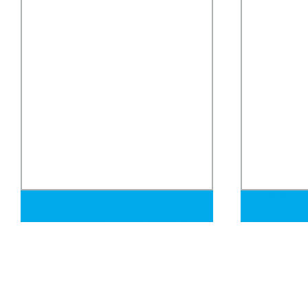
304 316 409 Fabricante de Tubo de
Tianjin Ms 1
Acero Inoxidable Soldado con Precio de
Sección Huec
Fábrica Redondo Od 1 2 3 4 5 6 7 8
Tubo de Acer
Pulgadas con Ba 2b 8K Superficie
Pulida para Sistema de Escape