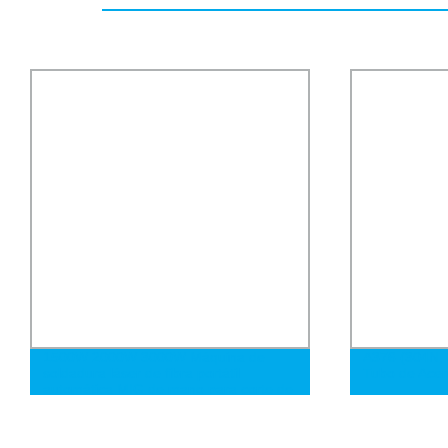
1500W 2000W 3000W Máquina de
A376 (304N,
soldadura láser de fibra portátil
Tubo de Acer
automática MIG de mano para corte de
metal, soldador de puntos, acero
inoxidable, carbono, hierro, cobre,
precio de venta