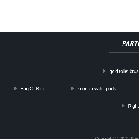
PART
http://www.cmer.site/api/getlink/8?url=https://www.steelpipeslid
gold toilet bru
proyectos-comerciales-y-residenciales/
Bag Of Rice
kone elevator parts
Righ
Copyright © 2021 Shanx