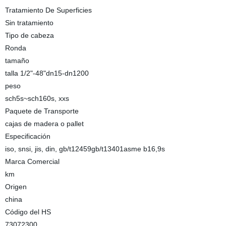
Tratamiento De Superficies
Sin tratamiento
Tipo de cabeza
Ronda
tamaño
talla 1/2"-48"dn15-dn1200
peso
sch5s~sch160s, xxs
Paquete de Transporte
cajas de madera o pallet
Especificación
iso, snsi, jis, din, gb/t12459gb/t13401asme b16,9s
Marca Comercial
km
Origen
china
Código del HS
73072300