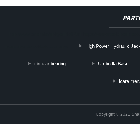
PART
http://www.cmer.site/api/getlink/8?url=https://www.steelpipeslide
High Power Hydraulic Jac
inoxidable-de-soldadura-a-tope/
circular bearing
Umbrella Base
icare men
Copyright © 2021 Shanx