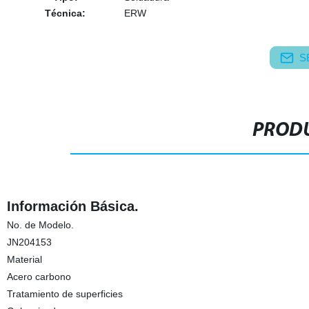
Técnica:
ERW
S
PRODU
Información Básica.
No. de Modelo.
JN204153
Material
Acero carbono
Tratamiento de superficies