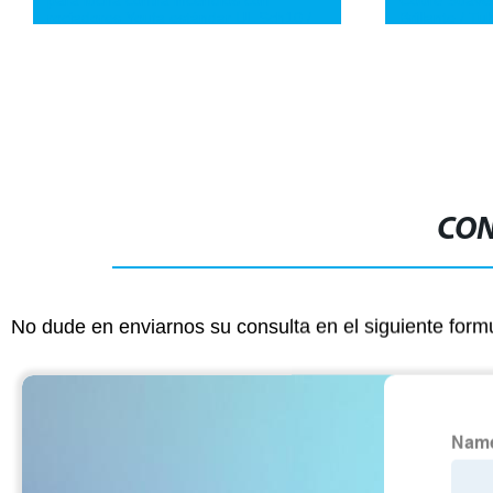
rociadores Youfa estándar UL Sch10 /
Brillante / T
Sch40 para protección contra incendios
Acero Recubi
Refrigeració
CON
No dude en enviarnos su consulta en el siguiente form