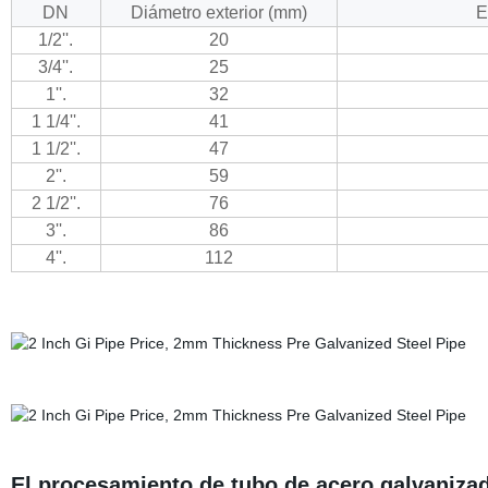
DN
Diámetro exterior (mm)
E
1/2''.
20
3/4''.
25
1''.
32
1 1/4''.
41
1 1/2''.
47
2''.
59
2 1/2''.
76
3''.
86
4''.
112
El procesamiento de tubo de acero galvanizad