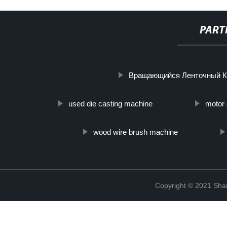
PART
http://www.cmer.site/api/getlink/8?url=https://www.steelpipeslideco
Вращающийся Ленточный К
de-acero-pregalvanizado/
used die casting machine
motor 
wood wire brush machine
Copyright © 2021 Shanx