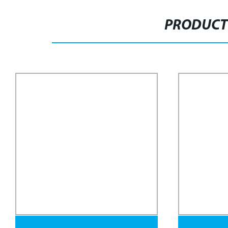
PRODUCT
A795 Tubería de acero al carbono ERW
Suministros 
para lucha contra incendios con
Cobre Suave 