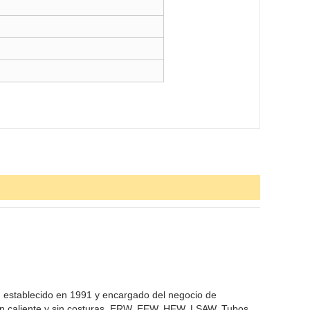
s, establecido en 1991 y encargado del negocio de
 en caliente y sin costuras, ERW, EFW, HFW, LSAW, Tubos