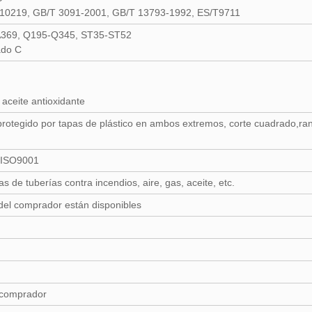
10219, GB/T 3091-2001, GB/T 13793-1992, ES/T9711
A369, Q195-Q345, ST35-ST52
ado C
 aceite antioxidante
,protegido por tapas de plástico en ambos extremos, corte cuadrado,ra
,ISO9001
 de tuberías contra incendios, aire, gas, aceite, etc.
 del comprador están disponibles
 comprador