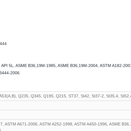
3444
DP, API 5L, ASME B36,19M-1985, ASME B36,19M-2004, ASTM A182-2001
G3444-2006
A53(A,B), Q235, Q345, Q195, Q215, ST37, St42, St37-2, St35,4, St52,
07, ASTM A671-2006, ASTM A252-1998, ASTM A450-1996, ASME B36,
S