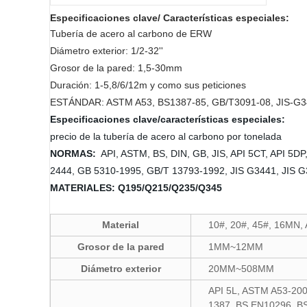
Especificaciones clave/ Características especiales:
Tubería de acero al carbono de ERW
Diámetro exterior: 1/2-32''
Grosor de la pared: 1,5-30mm
Duración: 1-5,8/6/12m y como sus peticiones
ESTÁNDAR: ASTM A53, BS1387-85, GB/T3091-08, JIS-G
Especificaciones clave/características especiales:
precio de la tubería de acero al carbono por tonelada
NORMAS:
API, ASTM, BS, DIN, GB, JIS, API 5CT, API 5
2444, GB 5310-1995, GB/T 13793-1992, JIS G3441, JIS 
MATERIALES: Q195/Q215/Q235/Q345
Material
10#, 20#, 45#, 16MN, 
Grosor de la pared
1MM~12MM
Diámetro exterior
20MM~508MM
API 5L, ASTM A53-20
1387, BS EN10296, B