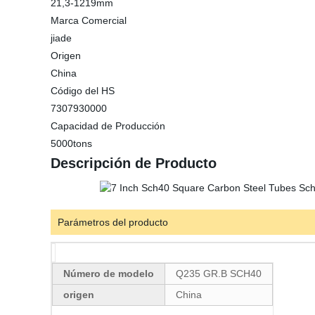
21,3-1219mm
Marca Comercial
jiade
Origen
China
Código del HS
7307930000
Capacidad de Producción
5000tons
Descripción de Producto
Parámetros del producto
Número de modelo
Q235 GR.B SCH40
origen
China