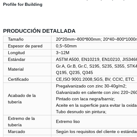
PRODUCCIÓN DETALLADA
Tamaño
20*20mm~800*800mm; 20*40~800*100
Espesor de pared
0,5~50mm
Longitud
3~12M
Estándar
ASTM A500, EN10219, EN10210, JIS3466
Gr.A, Gr.B, Gr.C, S195, S235, S355, S
Material
Q195, Q235, Q345
Certificado
CE,ISO 9001:2008,SGS, BV, CCIC, ETC.
Pregalvanizado con zinc 30-40g/m2;
Galvanizado en caliente con zinc 220~26
Acabado de la
Pintado con laca negra/barniz;
tubería
Aceite en la superficie para evitar la oxida
Tubo desnudo sin pintura;
Extremo de la
Extremo liso
tubería
Marcado
Según los requisitos del cliente o estándar