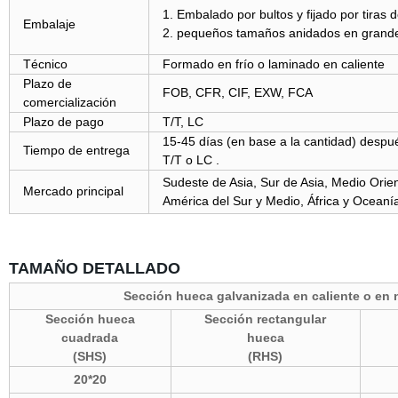
1. Embalado por bultos y fijado por tiras 
Embalaje
2. pequeños tamaños anidados en grand
Técnico
Formado en frío o laminado en caliente
Plazo de
FOB, CFR, CIF, EXW, FCA
comercialización
Plazo de pago
T/T, LC
15-45 días (en base a la cantidad) despué
Tiempo de entrega
T/T o LC .
Sudeste de Asia, Sur de Asia, Medio Orie
Mercado principal
América del Sur y Medio, África y Oceaní
TAMAÑO DETALLADO
Sección hueca galvanizada en caliente o en 
Sección hueca
Sección rectangular
cuadrada
hueca
(SHS)
(RHS)
20*20