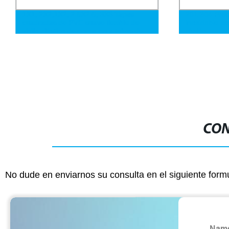
1X1, 2X2,1X2, 2.5X2.5, 3X3 Tapas
201 304 Prec
cuadradas de PVC suave flexible de
inoxidable po
vinilo plástico de goma para tubos de
rápido
embalaje, canal de unistrut de cobre y
aluminio / tubería de acero inoxidable
CON
No dude en enviarnos su consulta en el siguiente form