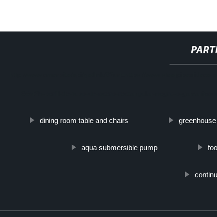
PART
http://www.cmer.site/api/getlink/8?url=https://www.steelpipeslidec
355j2h-perfil-de-tubo-de-acero-rectangular-negro-o-galvaniza
dining room table and chairs
greenhouse 
aqua submersible pump
fo
contin