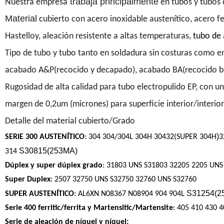
trabaja principalmente
Nuestra empresa
en tubos y tubos d
Material
cubierto con acero inoxidable austenítico, acero fer
Hastelloy, aleación resistente a altas temperaturas,
tubo de 
Tipo de tubo y tubo tanto en soldadura sin costuras como en
acabado A&P(recocido y decapado), acabado BA(recocido bril
Rugosidad de alta calidad para tubo electropulido EP, con u
margen de 0,2um (micrones) para superficie interior/interior
Detalle del material cubierto/Grado
)
SERIE 300 AUSTENÍTICO
: 304 304/304L 304H 30432(SUPER 304H
3
S30815(253MA)
314
Dúplex y
super dúplex grado
: 31803 UNS S31803 32205 2205 UNS
Super Duplex
: 2507 32750 UNS S32750 32760 UNS S32760
S31254(2
SUPER AUSTENÍTICO
: AL6XN N08367 N08904 904 904L
Serie 400 ferritic/ferrita y Martensitic/Martensite
: 405 410 430 
Serie de aleación de níquel y níquel: