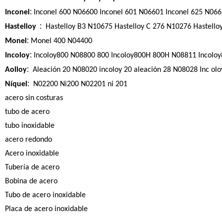
:
Inconel
Inconel 600 N06600 Inconel 601 N06601 Inconel 625 N066
:
Hastelloy
Hastelloy B3 N10675 Hastelloy C 276 N10276 Hastello
:
Monel
Monel 400 N04400
:
Incoloy
Incoloy800 N08800 800 Incoloy800H 800H N08811 Incolo
:
Aolloy
Aleación 20 N08020 incoloy 20 aleación 28 N08028 Inc olo
:
Níquel
N02200 Ni200 N02201 ni 201
acero sin costuras
tubo de acero
tubo inoxidable
acero redondo
Acero inoxidable
Tubería de acero
Bobina de acero
Tubo de acero inoxidable
Placa de acero inoxidable