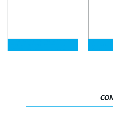
6m 2mm 8 6 3 Tubo de acero
Tubo redondo
inoxidable de 1 pulgada usado 202
acero al car
Precio de tubos redondos soldados
galvanizado,
por inmersión
pulgada, tub
para fuego
CON