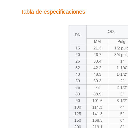
Tabla de especificaciones
OD.
DN
MM
Pulg.
15
21.3
1/2 pul
20
26.7
3/4 pul
25
33.4
1"
32
42.2
1-1/4"
40
48.3
1-1/2"
50
60.3
2"
65
73
2-1/2"
80
88.9
3"
90
101.6
3-1/2"
100
114.3
4"
125
141.3
5"
150
168.3
6"
200
219.1
8"