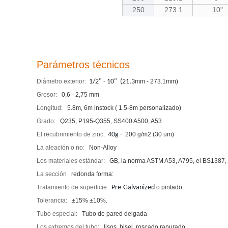
250
273.1
10"
Parámetros técnicos
Diámetro exterior:
1/2" - 10" (21,3
mm - 273.1mm)
Grosor:
0,6 - 2,75 mm
Longitud:
5.8m, 6m instock ( 1.5-8m personalizado)
Grado:
Q235, P195-Q355, SS400 A500, A53
El recubrimiento de zinc:
40g -
200 g/m2 (30 um)
La aleación o no:
Non-Alloy
Los materiales estándar:
GB, la norma ASTM A53, A795, el BS138
La sección
redonda forma:
Tratamiento de superficie:
Pre-Galvanized
o pintado
Tolerancia:
±15% ±10%.
Tubo especial:
Tubo de pared delgada
Los extremos del tubo:
lisos, bisel, roscado ranurado,