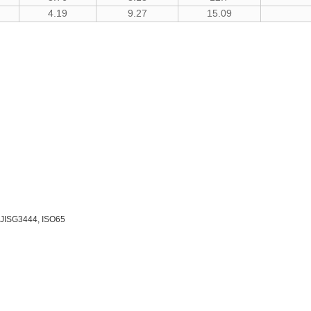
4.19
9.27
15.09
7, JISG3444, ISO65