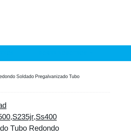
ENOS
SOBRE NOSOTROS
Redondo Soldado Pregalvanizado Tubo
ad
00,S235jr,Ss400
ado Tubo Redondo