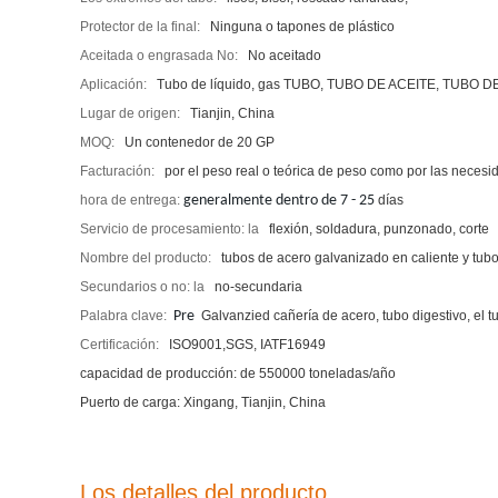
Protector de la final:
Ninguna o tapones de plástico
Aceitada o engrasada No:
No aceitado
Aplicación:
Tubo de líquido, gas TUBO, TUBO DE ACEITE, TUBO
Lugar de origen:
Tianjin, China
MOQ:
Un contenedor de 20 GP
Facturación:
por el peso real o teórica de peso como por las necesid
hora de entrega:
generalmente dentro de 7 - 25
días
Servicio de procesamiento: la
flexión, soldadura, punzonado, corte
Nombre del producto:
tubos de acero galvanizado en caliente y tub
Secundarios o no: la
no-secundaria
Palabra clave:
Pre
Galvanzied cañería de acero, tubo digestivo, el 
Certificación:
ISO9001,SGS, IATF16949
capacidad de producción: de 550000 toneladas/año
Puerto de carga: Xingang, Tianjin, China
Los detalles del producto