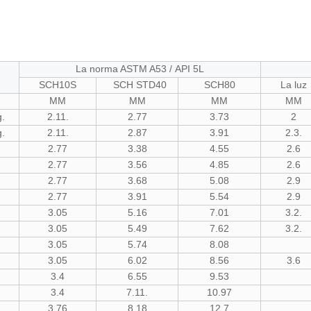
La norma ASTM A53 / API 5L
SCH10S
SCH STD40
SCH80
La luz
MM
MM
MM
MM
g.
2.11.
2.77
3.73
2
g.
2.11.
2.87
3.91
2.3.
2.77
3.38
4.55
2.6
2.77
3.56
4.85
2.6
2.77
3.68
5.08
2.9
2.77
3.91
5.54
2.9
3.05
5.16
7.01
3.2.
3.05
5.49
7.62
3.2.
3.05
5.74
8.08
3.05
6.02
8.56
3.6
3.4
6.55
9.53
3.4
7.11.
10.97
3.76
8.18
12.7