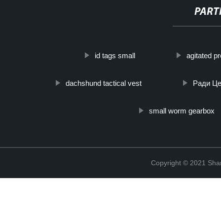
PART
http://www.cmer.site/api/getlink/8?url=https://www.steelpipeslideco.
id tags small
agitated pr
cilindro-hidraulico/
dachshund tactical vest
Ради Це
small worm gearbox
Copyright © 2021 Shanx