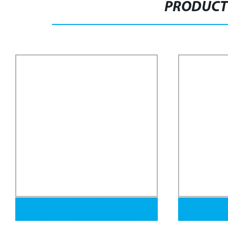
PRODUCT
ASME SA213 ASTM A213 Gr T2 T5 T9
Niple de tubo
T11 T12 T22 T91 Tp 304 304L 304h
NPT BSPT ac
316 316L 321 Tubo sin costura de
acero inoxidable aleado para calderas,