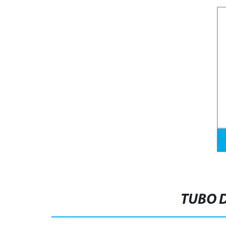
TUBO D