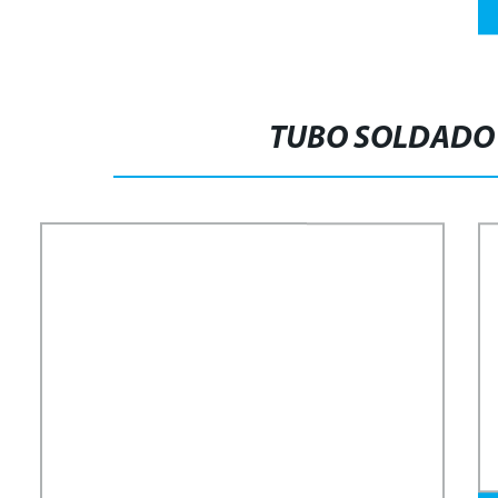
TUBO SOLDADO 