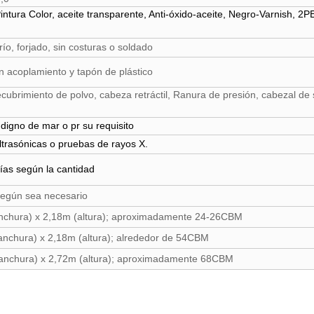
ntura Color, aceite transparente, Anti-óxido-aceite, Negro-Varnish, 2P
ío, forjado, sin costuras o soldado
n acoplamiento y tapón de plástico
cubrimiento de polvo, cabeza retráctil, Ranura de presión, cabezal de
digno de mar o pr su requisito
ltrasónicas o pruebas de rayos X.
ías según la cantidad
según sea necesario
nchura) x 2,18m (altura)
;
aproximadamente 24-26CBM
anchura) x 2,18m (altura)
;
alrededor de 54CBM
anchura) x 2,72m (altura)
;
aproximadamente 68CBM