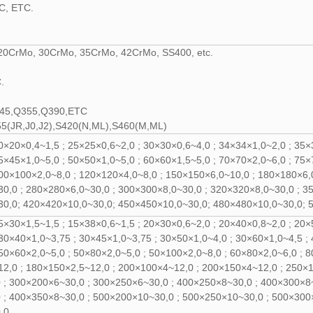
C, ETC.
20CrMo, 30CrMo, 35CrMo, 42CrMo, SS400, etc.
.
345,Q355,Q390,ETC
55(JR,J0,J2),S420(N,ML),S460(M,ML)
0×20×0,4~1,5 ; 25×25×0,6~2,0 ; 30×30×0,6~4,0 ; 34×34×1,0~2,0 ; 35×
5×45×1,0~5,0 ; 50×50×1,0~5,0 ; 60×60×1,5~5,0 ; 70×70×2,0~6,0 ; 75×
100×100×2,0~8,0 ; 120×120×4,0~8,0 ; 150×150×6,0~10,0 ; 180×180×6,
0,0 ; 280×280×6,0~30,0 ; 300×300×8,0~30,0 ; 320×320×8,0~30,0 ; 3
30,0; 420×420×10,0~30,0; 450×450×10,0~30,0; 480×480×10,0~30,0; 
5×30×1,5~1,5 ; 15×38×0,6~1,5 ; 20×30×0,6~2,0 ; 20×40×0,8~2,0 ; 20×
30×40×1,0~3,75 ; 30×45×1,0~3,75 ; 30×50×1,0~4,0 ; 30×60×1,0~4,5 ; 
50×60×2,0~5,0 ; 50×80×2,0~5,0 ; 50×100×2,0~8,0 ; 60×80×2,0~6,0 ; 
12,0 ; 180×150×2,5~12,0 ; 200×100×4~12,0 ; 200×150×4~12,0 ; 250×
; 300×200×6~30,0 ; 300×250×6~30,0 ; 400×250×8~30,0 ; 400×300×8~
 ; 400×350×8~30,0 ; 500×200×10~30,0 ; 500×250×10~30,0 ; 500×300
,0