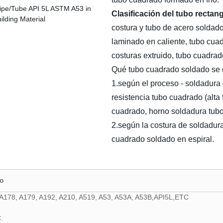
Clasificación del tubo rectan
costura y tubo de acero soldado
laminado en caliente, tubo cuad
costuras extruido, tubo cuadrad
Qué tubo cuadrado soldado se d
1.según el proceso - soldadura 
resistencia tubo cuadrado (alta
cuadrado, horno soldadura tub
2.según la costura de soldadura
cuadrado soldado en espiral.
do
A178, A179, A192, A210, A519, A53, A53A, A53B,API5L,ETC
.