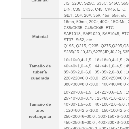
Estándar
JIS: S20C, S25C, S35C, S45C, S55
DIN: C35, CK35, C45, CK45, ETC.
GB/T: 10#, 20#, 35#, 45#, 55#, etc.
16mn, 50mn, 20Cr, 40Cr, 15CrMo, 
C35/CK35, C45/CK45, ETC.
SAE1018, SAE1020, SAE1045, ETC
Material
ST37, St52, etc.
Q195, Q215, Q235, Q275,Q295,Q
S235(JR,J0,J2),S275(JR,J0,J2),S3
16×16×0,4~1,5 ; 18×18×0,4~1,5 ; 2
Tamaño de
40×40×1,0~4,5 ; 44×44×1,0~4,5 ; 4
tubería
85×85×2,0~6,0 ; 95×95×2,0~8,0 ; 
cuadrada
220×220×6,0~30,0 ; 250×250×6,0~3
380×380×8,0~30,0 ; 400×400×8,0~
10×20×0,6~1,5 ; 14×21×0,6~1,5 ; 1
25×40×0,9~3,75 ; 25×65×1,0~2,0 ; 
Tamaño de
40×80×1,5~5,0 ; 40×100×2,0~5,0 ; 
tubo
; 120×80×2,5~10,0 ; 150×100×2,5~
rectangular
250×200×6~30,0 ; 300×150×6~30,0 
450×250×8~30,0 ; 400×300×8~30,0
500×400×10~30,0; 500×450×10~30