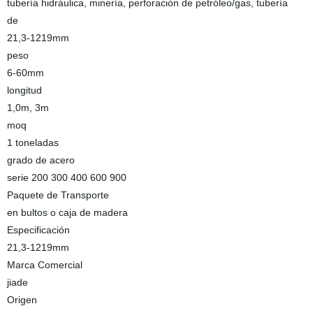
tubería hidráulica, minería, perforación de petróleo/gas, tubería
de
21,3-1219mm
peso
6-60mm
longitud
1,0m, 3m
moq
1 toneladas
grado de acero
serie 200 300 400 600 900
Paquete de Transporte
en bultos o caja de madera
Especificación
21,3-1219mm
Marca Comercial
jiade
Origen