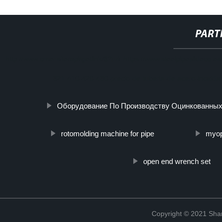
PART
http://www.cmer.site/api/getlink/8?url=https://www.steelpipeslideco.
321-410-420-430-precio-de-tuberia-de-acero-inoxidab
Оборудование По Производству Оцинкованных
rotomolding machine for pipe
myop
open end wrench set
Copyright © 2021 Shanx