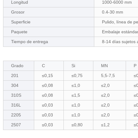
Longitud
1000-6000 mm
Grosor
0.4-30 mm
Superficie
Pulido, línea de pe
Paquete
Embalaje estándar
Tiempo de entrega
8-14 días sujetos 
Grado
C
Si
MN
P
201
≤0,15
≤0,75
5,5-7,5
≤
304
≤0,08
≤1,0
≤2,0
≤
310S
≤0,08
≤1,5
≤2,0
≤
316L
≤0,03
≤1,0
≤2,0
≤
2205
≤0,03
≤1,0
≤2,0
≤
2507
≤0,03
≤0,80
≤1,2
≤