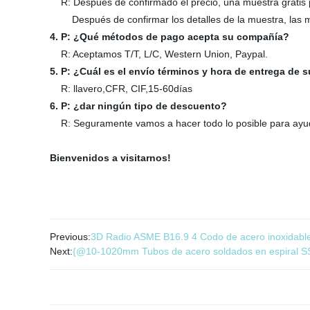
R: Después de confirmado el precio, una muestra gratis p
Después de confirmar los detalles de la muestra, las mues
4. P: ¿Qué métodos de pago acepta su compañía?
R: Aceptamos T/T, L/C, Western Union, Paypal.
5. P: ¿Cuál es el envío términos y hora de entrega de
R: llavero,CFR, CIF,15-60días
6. P: ¿dar ningún tipo de descuento?
R: Seguramente vamos a hacer todo lo posible para ayudar
Bienvenidos a visitarnos!
Previous:
3D Radio ASME B16.9 4 Codo de acero inoxidabl
Next:
{@10-1020mm Tubos de acero soldados en espiral SS