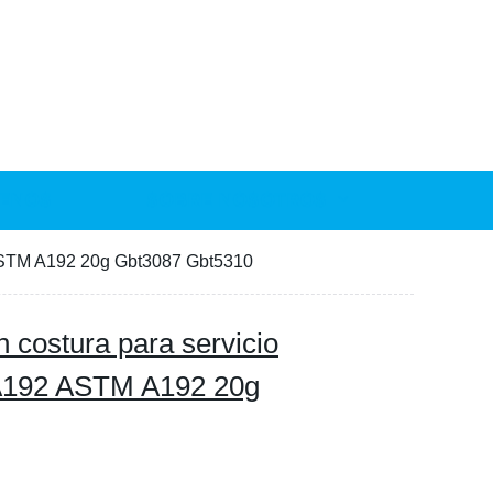
ENOS
SOBRE NOSOTROS
2 ASTM A192 20g Gbt3087 Gbt5310
n costura para servicio
SA192 ASTM A192 20g