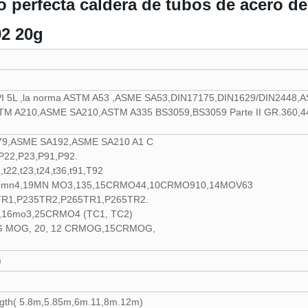
o perfecta caldera de tubos de acero de 
2 20g
 5L ,la norma ASTM A53 ,ASME SA53,DIN17175,DIN1629/DIN2448,
M A210,ASME SA210,ASTM A335 BS3059,BS3059 Parte II GR.360,44
179,ASME SA192,ASME SA210 A1 C
P22,P23,P91,P92.
t22,t23,t24,t36,t91,T92
,17mn4,19MN MO3,135,15CRMO44,10CRMO910,14MOV63
TR1,P235TR2,P265TR1,P265TR2.
,16mo3,25CRMO4 (TC1, TC2)
 MOG, 20, 12 CRMOG,15CRMOG,
)
length( 5.8m,5.85m,6m.11,8m.12m)