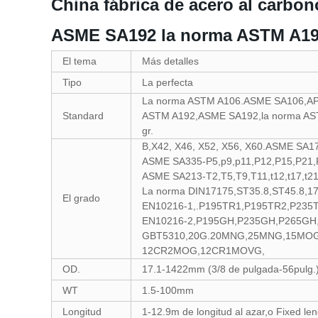
China fábrica de acero al carbon
ASME SA192 la norma ASTM A19
El tema
Más detalles
Tipo
La perfecta
La norma ASTM A106.ASME SA106,API
Standard
ASTM A192,ASME SA192,la norma AST
gr.
B,X42, X46, X52, X56, X60.ASME SA
ASME SA335-P5,p9,p11,P12,P15,P21,
ASME SA213-T2,T5,T9,T11,t12,t17,t21,
La norma DIN17175,ST35.8,ST45.8
El grado
EN10216-1,.P195TR1,P195TR2,P235
EN10216-2,P195GH,P235GH,P265GH
GBT5310,20G.20MNG,25MNG,15MOG
12CR2MOG,12CR1MOVG,
OD.
17.1-1422mm (3/8 de pulgada-56pulg.
WT
1.5-100mm
Longitud
1-12.9m de longitud al azar,o Fixed 