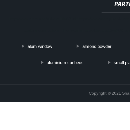
PART
http://www.cmer.site/api/getlink/8?url=https://www.steelpipeslide
costura-laminado-en-frio-y-caliente-soldado-a53-a106-t
alum window
almond powder
aluminium sunbeds
small pl
Copyright © 2021 Shanx