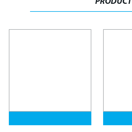
PRODUCT
e gas y
[Ruoteng] 304 316L Acero Inoxidable
C
rbono
45 Grado Accesorio de Tubo de
a
in
Soldadura a Tope Sin Costura en Codo
3 Pulgada Codo de Radio Corto de