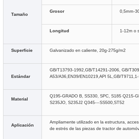
Grosor
0,5mm-
Tamaño
Longitud
1-12m o s
Superficie
Galvanizado en caliente, 20g-275g/m2
GB/T13793-1992,GB/T14291-2006, GB/T30
Estándar
A53/A36,EN39/EN10219,API 5L,GB/T9711,1-
Q195-GRADO B, SS330, SPC, S185 Q215-G
Material
S235JO, S235J2 Q345---SS500,ST52
Ampliamente utilizado en la estructura, acces
Aplicación
de estrés de las piezas de tractor de automóv