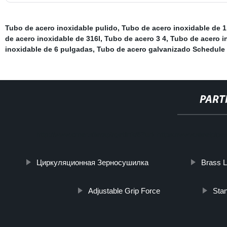
Tubo de acero inoxidable pulido
,
Tubo de acero inoxidable de 1
de acero inoxidable de 316l
,
Tubo de acero 3 4
,
Tubo de acero i
inoxidable de 6 pulgadas
,
Tubo de acero galvanizado Schedule
PART
http://www.cmer.site/api/getlink/8?url=https://www.steelpip
Циркуляционная Зерносушилка
Brass L
Adjustable Grip Force
Stan