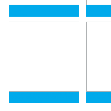
Q195 Tubo de acero rectangular
ASTM 1045 Ac
Sección hueca de acero Tubo de acero
resistencia p
cuadrado
caliente Tubo
tubo soldado
rectangular 
Tubo de Acero Rectangular Rhs 10mm
Tamaños y pr
X 30mm 80X40 100X150X3 5mm 1X2
tubular en Fil
2X4 Tubo de Acero
rectangular 