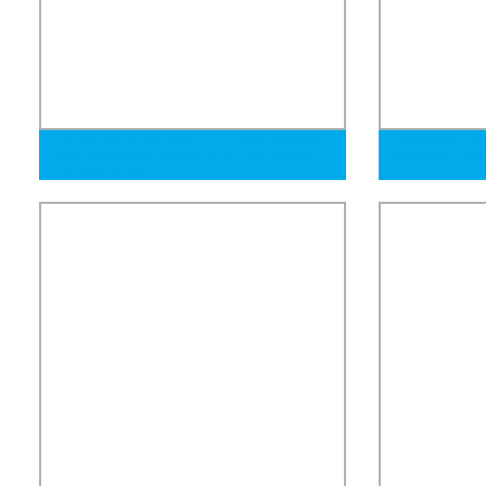
ASTM A36 2 en X 20 FT DN50 Bobina
Q235 A36 Tub
Caliente/ERW/Dibujado en Frío Acero
50*60mm con 
Laminado en
Frío/Sierra/Extrusionado/Efw
Galvanizado por Inmersión Caliente 18
Calibre Tubo de Acero Galvanizado 3X4
Tubo de Acero Rectangular Galvanizado