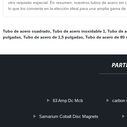
otro requisito especial. En resumen, nuestros tubos de acero sin c
lo que los convierte en la elección ideal para una amplia gama de 
Tubo de acero cuadrado
,
Tubo de acero inoxidable 1
,
Tubo de a
pulgadas
,
Tubo de acero de 1,5 pulgadas
,
Tubo de acero de 80
PART
http://www.cmer.site/api/getlink/8?url=https://www.steelpi
63 Amp Dc Mcb
carbon 
Samarium Cobalt Disc Magnets