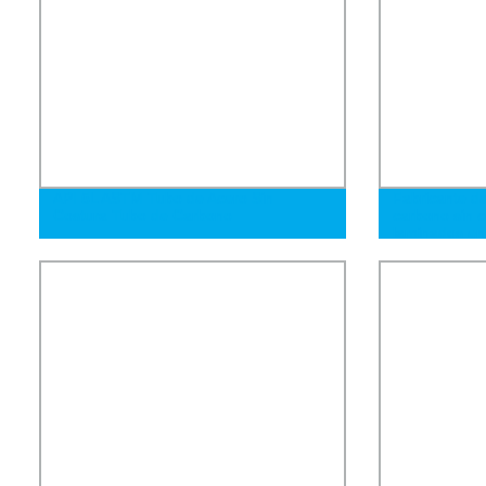
API 5L ASTM Tubo de Acero Sin
Fabricante de
Costura Tubo de Carbono
carbono sin c
laminados en 
SAE1020 Tubo