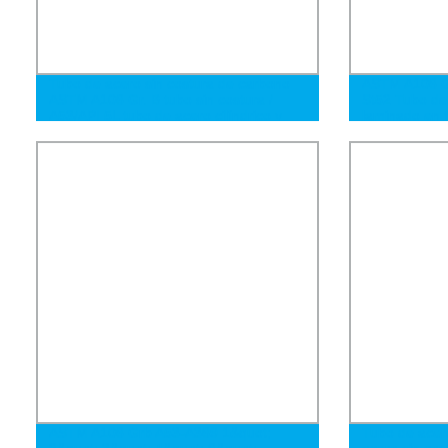
Tubo de acero sin costura de carbono
ASTM A106 G
ASTM A106 Gr. B tubo sin costura /
St52 Tubo de 
A53/API 5L tubo de acero cilíndrico y
laminado en f
rectangular
diámetro y pa
ASTM A106 Grb A53-A369 1&quot;
Tubo de acero
2&quot; 3&quot; 4&quot; 6&quot;
acero sin cos