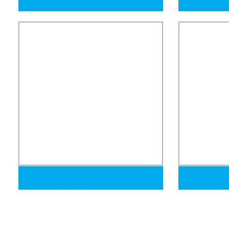
8&quot; 10&quot; Tubo de Casing de
Acero al Carbono Laminado en Caliente
Laminado en Frío Tubo de Acero Sin
Costura Smsl
Venta Caliente Fabricante 8 Pulgadas
Rodado en Cal
Tubo de Acero Sin Costura Precio Sch
Drawing114
40 Tubo Rectificado 35CrMo Tubo de
GB/T8163/53
Acero de Precisión
A106 A53 API
Costura Galv
Aleado Redo