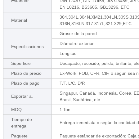
Estándar
DIN 17457, DIN 17459, JIS G3459, JIS
EN 10216, BS3605, GB13296, ETC.
304.304L,304N,XM21.304LN,309S,310S
Material
316N,316LN,317.317L,321.329,ETC..
Grosor de la pared
Diámetro exterior
Especificaciones
Longitud
Superficie
Decapado, recocido, pulido, brillante, elec
Plazo de precio
Ex-Work, FOB, CFR, CIF, o según sea n
Plazo de pago
T/T, L/C, D/P.
Singapur, Canadá, Indonesia, Corea, EE.
Exportar a.
Brasil, Sudáfrica, etc.
MOQ
1 Ton
Tiempo de
Entrega inmediata o según la cantidad d
entrega
Paquete
Paquete estándar de exportación: Caja d