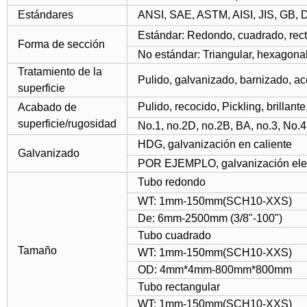
Estándares
ANSI, SAE, ASTM, AISI, JIS, GB, D
Estándar: Redondo, cuadrado, rec
Forma de sección
No estándar: Triangular, hexagonal,
Tratamiento de la
Pulido, galvanizado, barnizado, ace
superficie
Pulido, recocido, Pickling, brillant
Acabado de
superficie/rugosidad
No.1, no.2D, no.2B, BA, no.3, No.4, 
HDG, galvanización en caliente
Galvanizado
POR EJEMPLO, galvanización elec
Tubo redondo
WT: 1mm-150mm(SCH10-XXS)
De: 6mm-2500mm (3/8"-100")
Tubo cuadrado
Tamaño
WT: 1mm-150mm(SCH10-XXS)
OD: 4mm*4mm-800mm*800mm
Tubo rectangular
WT: 1mm-150mm(SCH10-XXS)