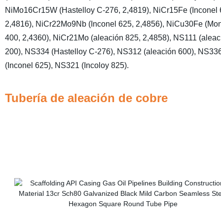
NiMo16Cr15W (Hastelloy C-276, 2,4819), NiCr15Fe (Inconel 
2,4816), NiCr22Mo9Nb (Inconel 625, 2,4856), NiCu30Fe (Mo
400, 2,4360), NiCr21Mo (aleación 825, 2,4858), NS111 (aleac
200), NS334 (Hastelloy C-276), NS312 (aleación 600), NS33
(Inconel 625), NS321 (Incoloy 825).
Tubería de aleación de cobre