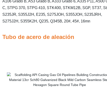
A106 Grado B, A53 Grado B, A333 Grado 6, A335 P11, A500 
C, STPG 370, STPG 410, STK400, STKM12B, SGP, ST37, St
S235JR, S355J2H, E235, S275JOH, S355JOH, S235JRH,
S275J2H, S355K2H, Q235, Q345B, 20#, 45#, 16mn
Tubo de acero de aleación