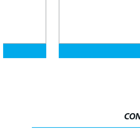
En10210 S275jr S275 S355hr S355j2h
Tuberías de 
Tubo de acero cuadrado rectangular
en espiral co
negro soldado sin costura
anticorrosión
3PE
CON