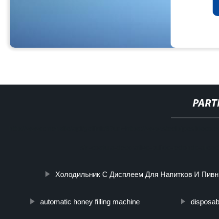
PART
http://www.cmer.site/api/getlink/8?url=https://www.steelpipeslidec
sin-costura-decorativo-pulido-redondo-aleac
Холодильник С Дисплеем Для Напитков И Пив
automatic honey filling machine
disposab