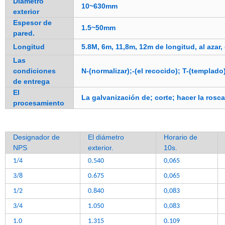
Diámetro
10~630mm
exterior
Espesor de
1.5~50mm
pared.
Longitud
5.8M, 6m, 11,8m, 12m de longitud, al azar
Las
condiciones
N-(normalizar);-(el recocido); T-(templado
de entrega
El
La galvanización de; corte; hacer la rosc
procesamiento
Designador de
El diámetro
Horario de
NPS
exterior.
10s.
1/4
0.540
0,065
3/8
0.675
0,065
1/2
0.840
0,083
3/4
1.050
0,083
1.0
1.315
0.109