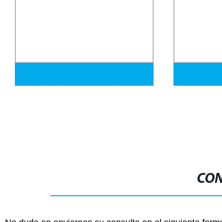
Tuberías de acero al carbono soldadas
Tubo Ss 201
en espiral con recubrimiento de epoxi
310S 321 Tub
anticorrosión personalizadas en fábrica
pulido a esp
3PE
Tubo de meta
CON