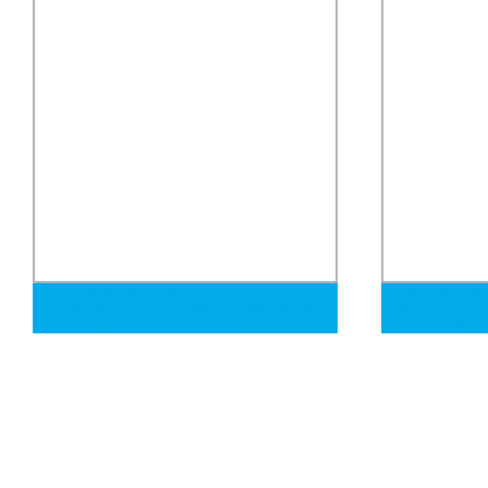
Fábrica Mejor Calidad
[Ruoteng] 30
40X40/Galvanized/Q235/BS1387/Square/Rectangular/Rhs/Shs/D
Grado Acceso
Tubo de Acero Galvanizado
a Tope Sin C
Codo de Radi
Tope