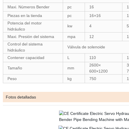
Maxi. Números Bender
pc
16
1
Piezas en la tienda
pc
16×16
1
Potencia del motor
kw
4
5
hidráulico
Maxi. Presión del sistema
mpa
12
1
Control del sistema
Válvula de solenoide
hidráulico
Contener capacidad
L
110
1
2600×
3
Tamaño
mm
600×1200
7
Peso
kg
750
1
Fotos detalladas