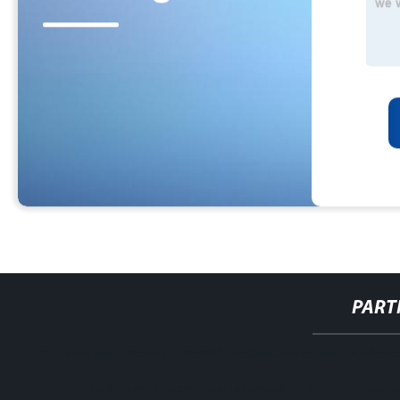
PART
http://www.cmer.site/api/getlink/8?url=https://www.steelpipeslid
hidraulica-de-acero-inoxidable-y-aluminio-1-5-pulgada