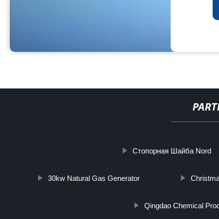
PART
http://www.cmer.site/api/getlink/8?url=https://www.steelpipeslideco
Стопорная Шайба Nord
4-pulgadas/
30kw Natural Gas Generator
Christma
Qingdao Chemical Pro