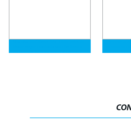
Shs Rhs 20X20mm SAE 1045 Tubo de
Fabricante d
hierro negro cuadrado sección hueca
inoxidable in
rectangular tubo de acero al carbono
duraderas y r
CON