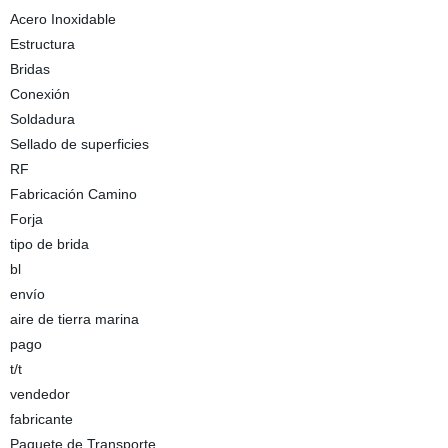
Acero Inoxidable
Estructura
Bridas
Conexión
Soldadura
Sellado de superficies
RF
Fabricación Camino
Forja
tipo de brida
bl
envío
aire de tierra marina
pago
t/t
vendedor
fabricante
Paquete de Transporte