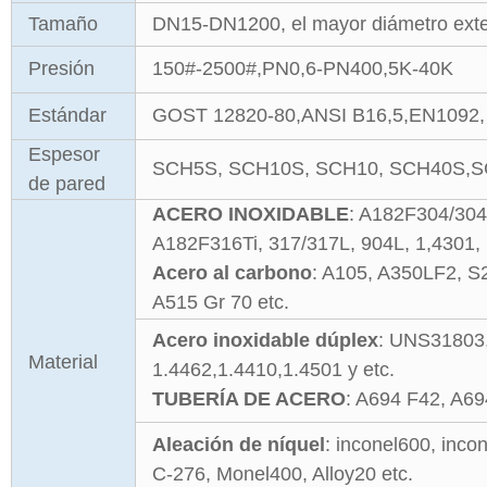
Tamaño
DN15-DN1200, el mayor diámetro exte
Presión
150#-2500#,PN0,6-PN400,5K-40K
Estándar
GOST 12820-80,ANSI B16,5,EN1092, 
Espesor
SCH5S, SCH10S, SCH10, SCH40S,S
de pared
ACERO INOXIDABLE
: A182F304/30
A182F316Ti, 317/317L, 904L, 1,4301, 
Acero al carbono
: A105, A350LF2, S
A515 Gr 70 etc.
Acero inoxidable dúplex
: UNS31803
Material
1.4462,1.4410,1.4501 y etc.
TUBERÍA DE ACERO
: A694 F42, A69
Aleación de níquel
: inconel600, inco
C-276, Monel400, Alloy20 etc.