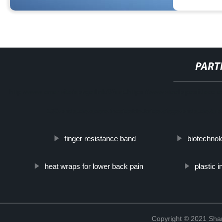
PART
http://www.cmer.site/api/getlink/8?url=https://www.steelpipeslid
150-brida-de-acero-inoxidable-brida-ciega-brida-de-tub
finger resistance band
biotechnol
heat wraps for lower back pain
plastic 
Copyright © 2021 Shanx