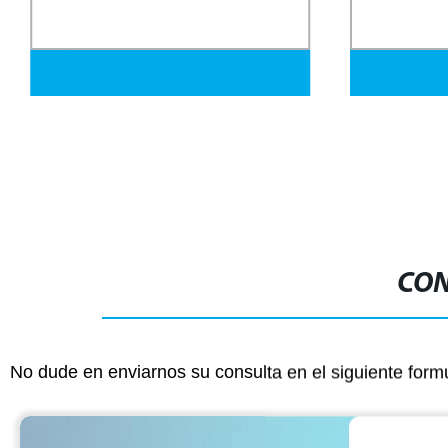
AISI 8K Tubo de Acero Inoxidable
Mejor Vended
Pulido Espejo 201 304 310S 316L 321
Grado B A33
321H 430 Resistente a la Corrosión
Sin Costura 
Soldado Sin Costura Tubo de Acero
Líquidos a B
Inoxidable
CON
No dude en enviarnos su consulta en el siguiente form