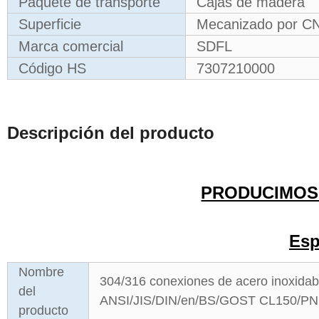
Paquete de transporte
Cajas de madera
Superficie
Mecanizado por C
Marca comercial
SDFL
Código HS
7307210000
Descripción del producto
PRODUCIMO
Esp
Nombre
304/316 conexiones de acero inoxidab
del
ANSI/JIS/DIN/en/BS/GOST CL150/PN10/
producto