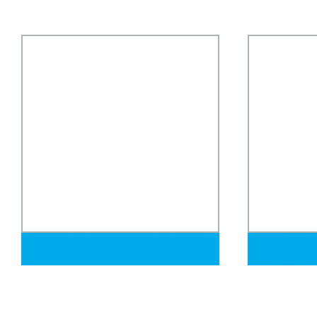
75X75mm A36 Perfil de Acero Al
Tubería de a
Carbono Hueco Negro Q235 Tubo
de alta cali
Metálico Cuadrado Tubo de Acero
Q235A Q235
Rectangular
EMT fluido s
en caliente