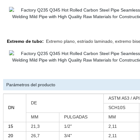
Extremo de tubo:
Extremo plano, estriado laminado, extremo bis
Parámetros del producto
ASTM A53 / API
DE
DN
SCH10S
MM
PULGADAS
MM
15
21,3
1/2"
2,11
20
26,7
3/4"
2,11