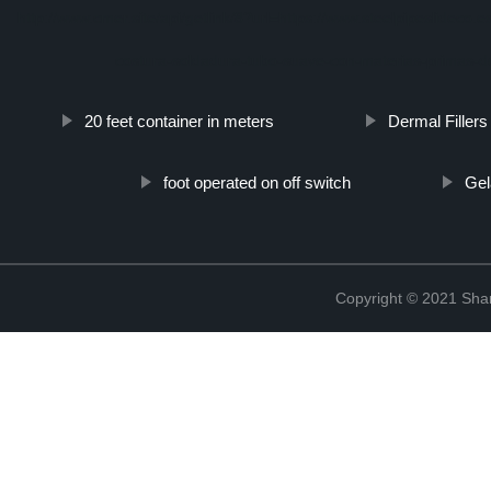
http://www.cmer.site/api/getlink/8?url=https://www.steelpipeslideco
costura-soldadura-tubo-suave-con-materias-primas-de
20 feet container in meters
Dermal Filler
foot operated on off switch
Gel
Copyright © 2021 Shanx