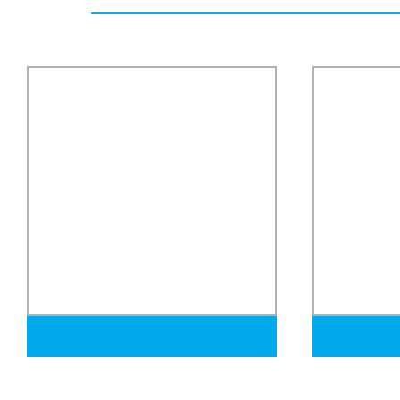
ra
304 316 Tuberías y tubos de acero
Ss201
ME
inoxidable
Inoxi
Escap
Inoxi