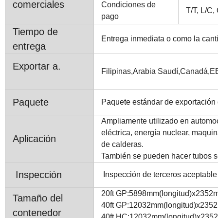
comerciales
Condiciones de
T/T, L/C,
pago
Tiempo de
Entrega inmediata o como la cant
entrega
Exportar a.
Filipinas,Arabia Saudí,Canadá,EE
Paquete
Paquete estándar de exportación 
Ampliamente utilizado en automoci
eléctrica, energía nuclear, maquin
Aplicación
de calderas.
También se pueden hacer tubos se
Inspección
Inspección de terceros aceptable 
20ft GP:5898mm(longitud)x235
Tamaño del
40ft GP:12032mm(longitud)x23
contenedor
40ft HC:12032mm(longitud)x23