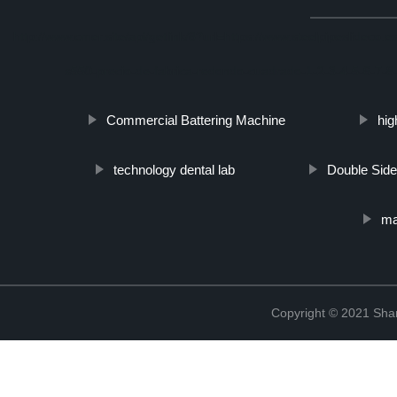
http://www.cmer.site/api/getlink/8?url=https://www.steelpipeslidec
s550-precio-de-fabrica-redondo-cuadrado-1-2-3-4-5-6-7-8-
Commercial Battering Machine
hig
technology dental lab
Double Sid
ma
Copyright © 2021 Shanx