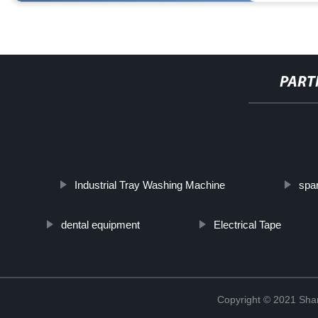
PART
http://www.cmer.site/api/getlink/8?url=https://www.steelpipeslidec
aps-electric-industrial-150kg-chatarra-de-aluminio-
Industrial Tray Washing Machine
spa
dental equipment
Electrical Tape
Copyright © 2021 Shanx