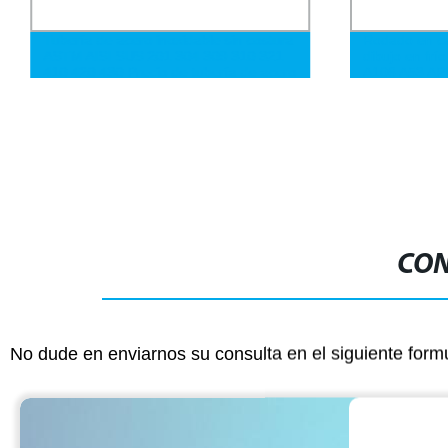
Tubería de acero inoxidable sin costura
Rodado en cal
ASTM AISI SUS 201 304 309 310 321
dibujo en fr
410 420 430 Precio de tubería de acero
A106 A53 API
inoxidable 304 Precios de tuberías de
costura galv
acero inoxidable
y aleación par
CON
No dude en enviarnos su consulta en el siguiente form