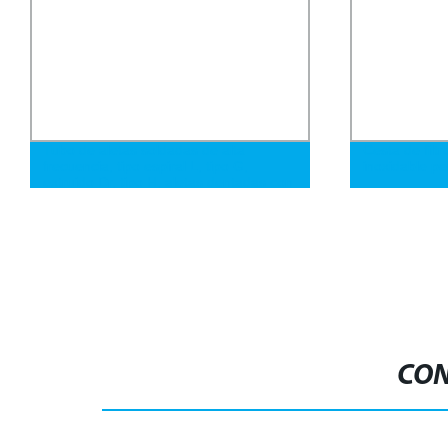
Tubo de aletas soldadas de alta
Cesta de filt
frecuencia, tipo espiral L, tipo G,
inoxidable per
extruido Dr, tipo H, aletas dentadas con
acero, latón, cobre, aleación de cobre
CON