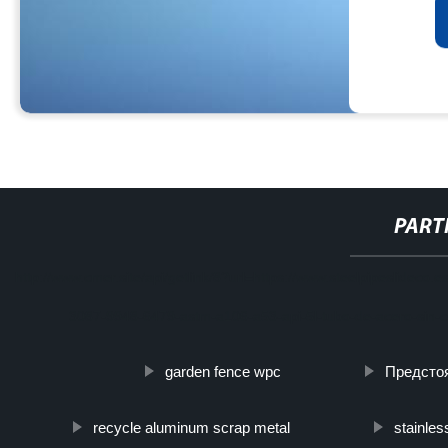
PART
http://www.cmer.site/api/getlink/8?url=https://www.steelpipeslidec
3087-9948-6479-astm-a106-a53-api-5l-tubo-de-acero-sin-c
garden fence wpc
Предсто
recycle aluminum scrap metal
stainles