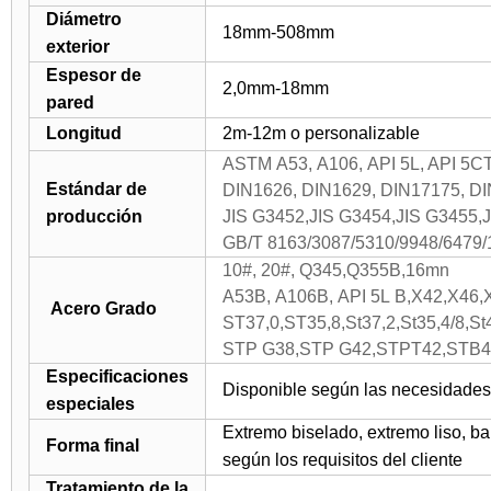
Diámetro
18mm-508mm
exterior
Espesor de
2,0mm-18mm
pared
Longitud
2m-12m o personalizable
ASTM A53, A106, API 5L, API 5C
Estándar de
DIN1626, DIN1629, DIN17175, DI
producción
JIS G3452,JIS G3454,JIS G3455,
GB/T 8163/3087/5310/9948/6479
10#, 20#, Q345,Q355B,16mn
A53B, A106B, API 5L B,X42,X46,
Acero Grado
ST37,0,ST35,8,St37,2,St35,4/8,St
STP G38,STP G42,STPT42,STB
Especificaciones
Disponible según las necesidades y
especiales
Extremo biselado, extremo liso, ba
Forma final
según los requisitos del cliente
Tratamiento de la