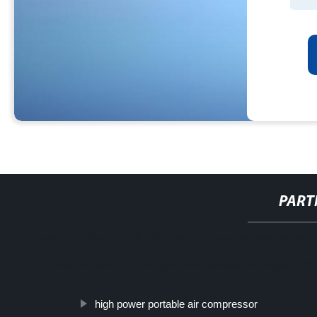
PART
http://www.cmer.site/api/getlink/8?url=https://www.steelpipeslidec
mas-dibujada-en-frio-de-precision-para-petroleo-gas-q23
high power portable air compressor