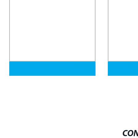
Conexiones de tubería de acero
Tubo de ace
inoxidable
de alta resi
pies
CON