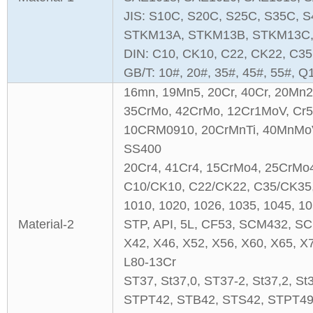
JIS: S10C, S20C, S25C, S35C,
STKM13A, STKM13B, STKM13C, 
DIN: C10, CK10, C22, CK22, C35
GB/T: 10#, 20#, 35#, 45#, 55#,
16mn, 19Mn5, 20Cr, 40Cr, 20Mn
35CrMo, 42CrMo, 12Cr1MoV, Cr
10CRM0910, 20CrMnTi, 40MnMoV
SS400
20Cr4, 41Cr4, 15CrMo4, 25CrMo
C10/CK10, C22/CK22, C35/CK35
1010, 1020, 1026, 1035, 1045, 10
Material-2
STP, API, 5L, CF53, SCM432, 
X42, X46, X52, X56, X60, X65, X7
L80-13Cr
ST37, St37,0, ST37-2, St37,2, St
STPT42, STB42, STS42, STPT49