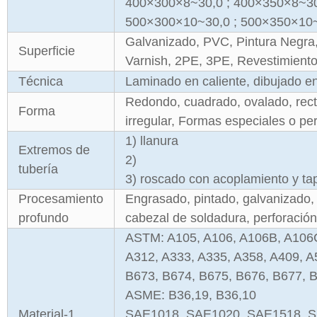
400×300×8~30,0 ; 400×350×8~30
500×300×10~30,0 ; 500×350×10~
Galvanizado, PVC, Pintura Negra, 
Superficie
Varnish, 2PE, 3PE, Revestimiento
Técnica
Laminado en caliente, dibujado en 
Redondo, cuadrado, ovalado, recta
Forma
irregular, Formas especiales o pe
1) llanura
Extremos de
2)
tubería
3) roscado con acoplamiento y tap
Procesamiento
Engrasado, pintado, galvanizado, 
profundo
cabezal de soldadura, perforación
ASTM: A105, A106, A106B, A106C,
A312, A333, A335, A358, A409, A
B673, B674, B675, B676, B677,
ASME: B36,19, B36,10
Material-1
SAE1018, SAE1020, SAE1518, 