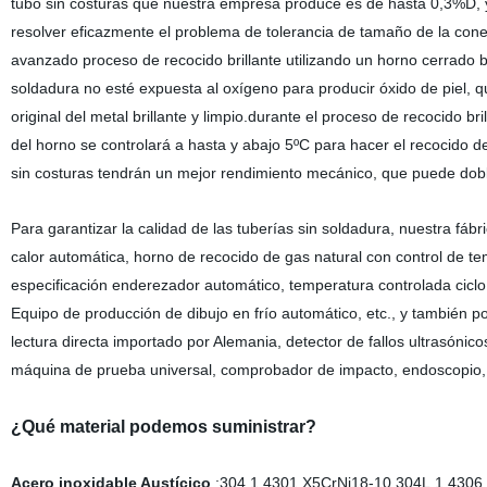
tubo sin costuras que nuestra empresa produce es de hasta 0,3%D, 
resolver eficazmente el problema de tolerancia de tamaño de la cone
avanzado proceso de recocido brillante utilizando un horno cerrado b
soldadura no esté expuesta al oxígeno para producir óxido de piel, que
original del metal brillante y limpio.durante el proceso de recocido b
del horno se controlará a hasta y abajo 5ºC
para hacer el recocido d
sin costuras tendrán un mejor rendimiento mecánico, que puede dobla
Para garantizar la calidad de las tuberías sin soldadura, nuestra f
calor automática, horno de
recocido de gas natural con control de t
especificación enderezador automático,
temperatura controlada ciclo
Equipo de producción de dibujo en frío automático, etc., y también
lectura directa importado por Alemania,
detector de fallos ultrasónico
máquina de prueba universal, comprobador de impacto, endoscopio, 
¿Qué material podemos suministrar?
Acero inoxidable Austícico
:
304,1.4301,X5CrNi18-10.304L
,1,4306