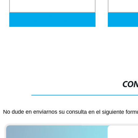
Tubo de acero galvanizado en caliente
Acero al Ca
de alta resistencia, 3/4 pulgadas, 20
Acero Alead
pies
Acero Inoxid
Codo/Tee/Re
B16.9 Acceso
a Tope
CON
No dude en enviarnos su consulta en el siguiente form