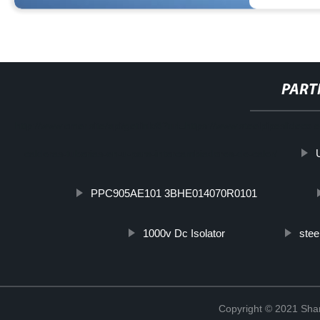
PART
http://www.cmer.site/api/getlink/8?url=https://www.steelpipeslidec
calderas-tuberias-en-u-para-intercambiadores-de-calor/
PPC905AE101 3BHE014070R0101
1000v Dc Isolator
stee
Copyright © 2021 Shanx