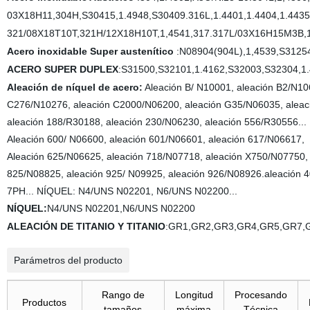
03X18H11,304H
,S30415,1.4948,S30409.316L
,1.4401,1.4404,1.44
321/08X18T10T,321H/12X18H10T,1,4541,317.317L
/03X16H15M3B,1
Acero inoxidable Super austenítico
:
N08904(904L),1,4539,
S31254
ACERO SUPER DUPLEX
:
S31500,
S32101,1.4162,
S32003,
S32304,1
Aleación de níquel de acero:
Aleación B/ N10001, aleación B2/N10
C276/N10276, aleación C2000/N06200, aleación G35/N06035, aleaci
aleación 188/R30188, aleación 230/N06230, aleación 556/R30556...
Aleación 600/ N06600, aleación 601/N06601, aleación 617/N06617,
Aleación 625/N06625, aleación 718/N07718, aleación X750/N07750,
825/N08825, aleación 925/ N09925, aleación 926/N08926.aleación
7PH... NÍQUEL: N4/UNS N02201, N6/UNS N02200...
NÍQUEL:
N4/UNS N02201,
N6/UNS N02200
ALEACIÓN DE TITANIO Y TITANIO
:GR1,GR2,GR3,GR4,GR5,GR7,
Parámetros del producto
Rango de
Longitud
Procesando
Productos
tamaños
máxima
Técnica