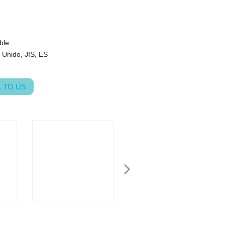
ble
 Unido, JIS, ES
 TO US