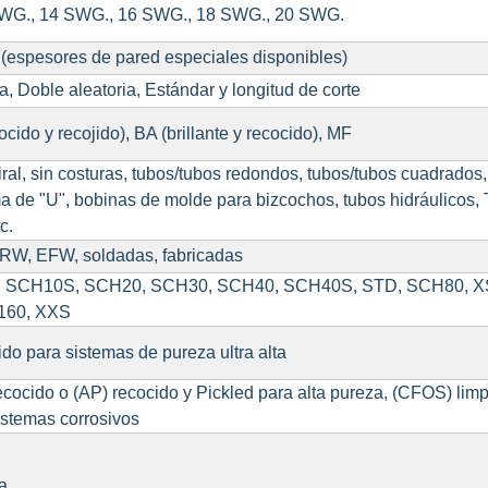
WG., 14 SWG., 16 SWG., 18 SWG., 20 SWG.
, (espesores de pared especiales disponibles)
a, Doble aleatoria, Estándar y longitud de corte
ocido y recojido), BA (brillante y recocido), MF
ral, sin costuras, tubos/tubos redondos, tubos/tubos cuadrados,
ma de "U", bobinas de molde para bizcochos, tubos hidráulicos,
c.
ERW, EFW, soldadas, fabricadas
 SCH10S, SCH20, SCH30, SCH40, SCH40S, STD, SCH80, X
160, XXS
ido para sistemas de pureza ultra alta
recocido o (AP) recocido y Pickled para alta pureza, (CFOS) limp
istemas corrosivos
Ra