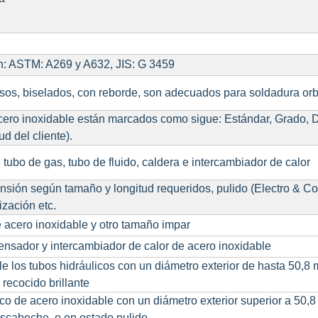
: ASTM: A269 y A632, JIS: G 3459
isos, biselados, con reborde, son adecuados para soldadura orb
cero inoxidable están marcados como sigue: Estándar, Grado, DO
ud del cliente).
 tubo de gas, tubo de fluido, caldera e intercambiador de calor
nsión según tamaño y longitud requeridos, pulido (Electro & Co
zación etc.
e acero inoxidable y otro tamaño impar
nsador y intercambiador de calor de acero inoxidable
e los tubos hidráulicos con un diámetro exterior de hasta 50,8 
recocido brillante
ico de acero inoxidable con un diámetro exterior superior a 50,
escabeche, o en estado pulido