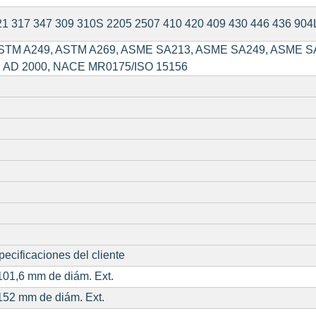
21 317 347 309 310S 2205 2507 410 420 409 430 446 436 904
STM A249, ASTM A269, ASME SA213, ASME SA249, ASME SA2
, AD 2000, NACE MR0175/ISO 15156
ecificaciones del cliente
01,6 mm de diám. Ext.
152 mm de diám. Ext.