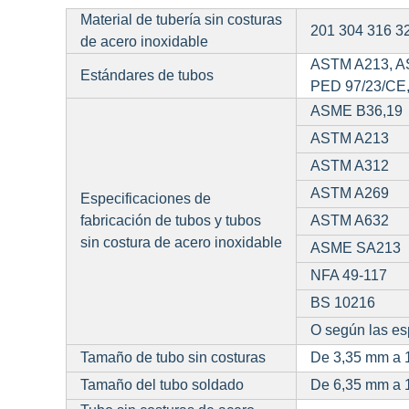
Material de tubería sin costuras
201 304 316 3
de acero inoxidable
ASTM A213, A
Estándares de tubos
PED 97/23/CE
ASME B36,19
ASTM A213
ASTM A312
ASTM A269
Especificaciones de
fabricación de tubos y tubos
ASTM A632
sin costura de acero inoxidable
ASME SA213
NFA 49-117
BS 10216
O según las esp
Tamaño de tubo sin costuras
De 3,35 mm a 1
Tamaño del tubo soldado
De 6,35 mm a 