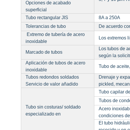
Opciones de acabado
superficial
Tubo rectangular JIS
8A a 250A
Tolerancias de tubo
De acuerdo con
Extremo de tubería de acero
Los extremos l
inoxidable
Los tubos de a
Marcado de tubos
según la solicit
Aplicación de tubos de acero
Tubo de aceite,
inoxidable
Tubos redondos soldados
Drenaje y expa
Servicio de valor añadido
pickled, mecani
Tubo capilar d
Tubos de conde
Tubo sin costuras/ soldado
Acero inoxidabl
especializado en
condiciones de 
El tubo hidrául
recocido y en 