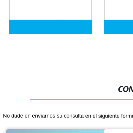
Venta Caliente 304 304L 314 316L 2
Suministro de
Pulgadas Tubería de Acero Inoxidable
SSAW de conc
para Desalinización de Agua de Mar
para petróleo
soldado en es
CON
No dude en enviarnos su consulta en el siguiente form