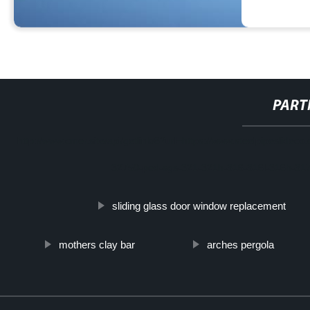
PART
http://www.cmer.site/api/getlink/8?url=https://www.steelpipeslideco
32750-ped-sgs-321-321h-316-316l-316h-317
sliding glass door window replacement
mothers clay bar
arches pergola