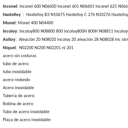
:
Inconel
Inconel 600 N06600 Inconel 601 N06601 Inconel 625 N066
:
Hastelloy
Hastelloy B3 N10675 Hastelloy C 276 N10276 Hastello
:
Monel
Monel 400 N04400
:
Incoloy
Incoloy800 N08800 800 Incoloy800H 800H N08811 Incolo
:
Aolloy
Aleación 20 N08020 incoloy 20 aleación 28 N08028 Inc olo
:
Níquel
N02200 Ni200 N02201 ni 201
acero sin costuras
tubo de acero
tubo inoxidable
acero redondo
Acero inoxidable
Tubería de acero
Bobina de acero
Tubo de acero inoxidable
Placa de acero inoxidable