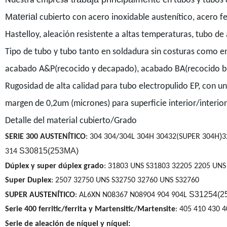
Nuestra empresa
en tubos y tubos d
Material
cubierto con acero inoxidable austenítico, acero fer
Hastelloy, aleación resistente a altas temperaturas,
tubo de 
Tipo de tubo y tubo tanto en soldadura sin costuras como en
acabado A&P(recocido y decapado), acabado BA(recocido bril
Rugosidad de alta calidad para tubo electropulido EP, con u
margen de 0,2um (micrones) para superficie interior/interior
Detalle del material cubierto/Grado
)
SERIE 300 AUSTENÍTICO
: 304 304/304L 304H 30432(SUPER 304H
3
S30815(253MA)
314
Dúplex y
super dúplex grado
: 31803 UNS S31803 32205 2205 UNS
Super Duplex
: 2507 32750 UNS S32750 32760 UNS S32760
S31254(2
SUPER AUSTENÍTICO
: AL6XN N08367 N08904 904 904L
Serie 400 ferritic/ferrita y Martensitic/Martensite
: 405 410 430 
Serie de aleación de níquel y níquel: