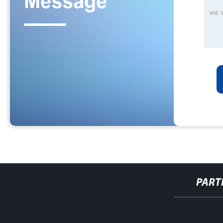
PART
http://www.cmer.site/api/getlink/8?url=https://www.steelpipeslidec