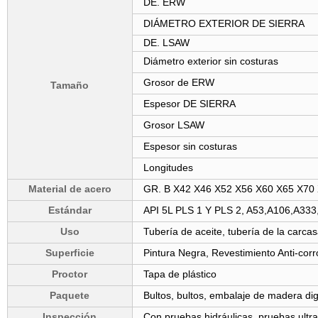
DE. ERW
DIÁMETRO EXTERIOR DE SIERRA
DE. LSAW
Diámetro exterior sin costuras
Grosor de ERW
Tamaño
Espesor DE SIERRA
Grosor LSAW
Espesor sin costuras
Longitudes
Material de acero
GR. B X42 X46 X52 X56 X60 X65 X70 
Estándar
API 5L PLS 1 Y PLS 2, A53,A106,A3
Uso
Tubería de aceite, tubería de la carcas
Superficie
Pintura Negra, Revestimiento Anti-corr
Proctor
Tapa de plástico
Paquete
Bultos, bultos, embalaje de madera dig
Inspección
Con pruebas hidráulicas, pruebas ultr