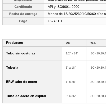
Certificado
API y ISO9001; 2000
Fecha de entrega
Menos de 15/20/25/30/40/50/60 días s
Pago
L/C O T/T.
Productos
DE
W.T.
Tubo sin costuras
1/2" a 24"
SCH20,30,4
Tubería
3" a 18"
SCH20,30,4
ERW tubo de acero
1" a 28"
SCH20,30,4
Tubo de acero en espiral
8" a 36"
SCH20,30,4