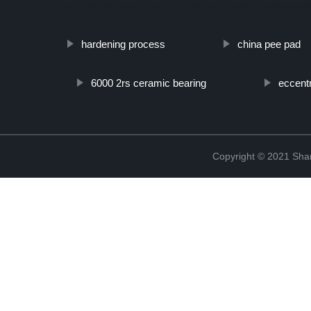
acero-al-carbono-con-pequena-seccion-hueca-para-mate
hardening process
china pee pad
6000 2rs ceramic bearing
eccentr
Copyright © 2021 Shanx