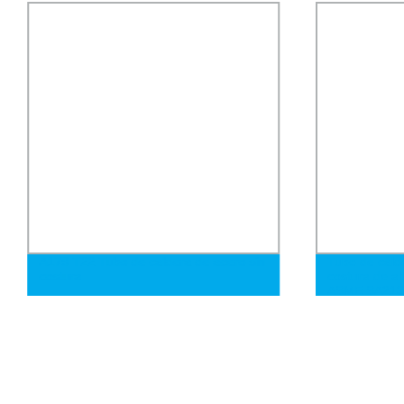
A179 T22 Tubo de caldera de acero sin
Tubo de cald
costura
costura de al
ASME SA213 