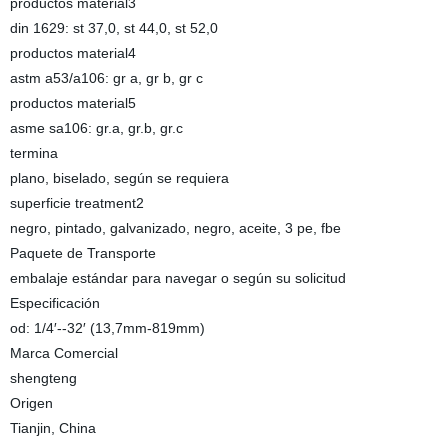
productos material3
din 1629: st 37,0, st 44,0, st 52,0
productos material4
astm a53/a106: gr a, gr b, gr c
productos material5
asme sa106: gr.a, gr.b, gr.c
termina
plano, biselado, según se requiera
superficie treatment2
negro, pintado, galvanizado, negro, aceite, 3 pe, fbe
Paquete de Transporte
embalaje estándar para navegar o según su solicitud
Especificación
od: 1/4′--32′ (13,7mm-819mm)
Marca Comercial
shengteng
Origen
Tianjin, China