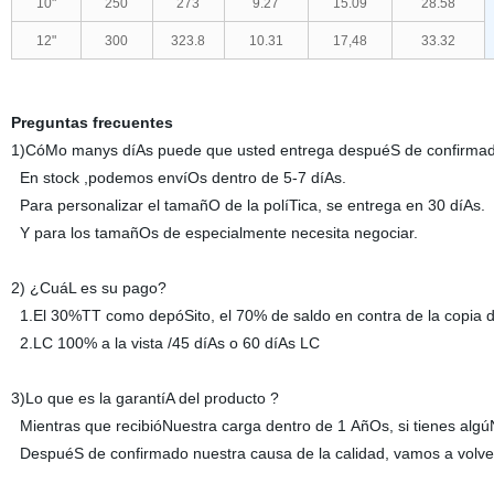
10"
250
273
9.27
15.09
28.58
12"
300
323.8
10.31
17,48
33.32
Preguntas frecuentes
1)CóMo manys díAs puede que usted entrega despuéS de confirmad
En stock ,podemos envíOs dentro de 5-7 díAs.
Para personalizar el tamañO de la políTica, se entrega en 30 díAs.
Y para los tamañOs de especialmente necesita negociar.
2) ¿CuáL es su pago?
1.El 30%TT como depóSito, el 70% de saldo en contra de la copia d
2.LC 100% a la vista /45 díAs o 60 díAs LC
3)Lo que es la garantíA del producto ?
Mientras que recibióNuestra carga dentro de 1 AñOs, si tienes algú
DespuéS de confirmado nuestra causa de la calidad, vamos a volver