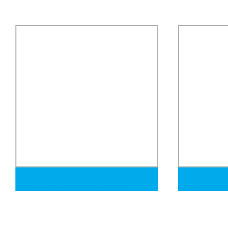
Accesorio de tubo de acero inoxidable
Mejor Calida
de alta calidad de fábrica, tornillo
Inoxidable G
hexagonal, nipple de manguera
Precio 201 3