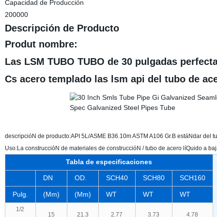
Capacidad de Producción
200000
Descripción de Producto
Produt nombre:
Las LSM TUBO TUBO de 30 pulgadas perfecta 
Cs acero templado las lsm api del tubo de ac
descripcióN de producto:API 5L/ASME B36.10m ASTM A106 Gr.B estáNdar del tub
Uso:La construccióN de materiales de construccióN / tubo de acero líQuido a baj
Tabla de especificaciones
DN
OD.
SCH40
SCH80
SCH160
Pulg.
(Mm)
(Mm)
WT
WT
WT
1/2
15
21.3
2.77
3.73
4.78