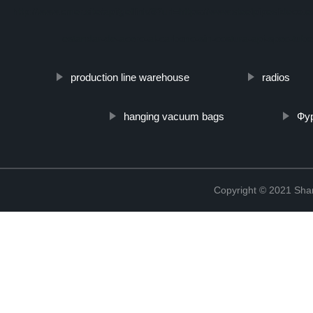
http://www.cmer.site/api/getlink/8?url=https://www.steelpipeslideco
estandar-de-acero-al-carbono-sin-costura-api-spec-tub
production line warehouse
radios
hanging vacuum bags
Фу
Copyright © 2021 Shanx