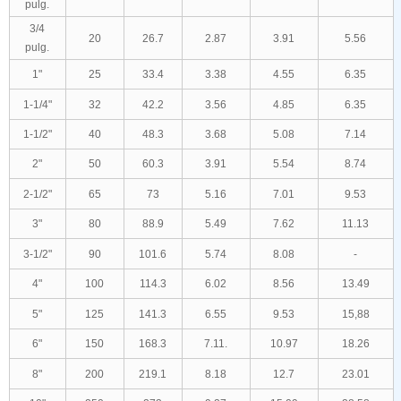
pulg.
3/4
20
26.7
2.87
3.91
5.56
pulg.
1"
25
33.4
3.38
4.55
6.35
1-1/4"
32
42.2
3.56
4.85
6.35
1-1/2"
40
48.3
3.68
5.08
7.14
2"
50
60.3
3.91
5.54
8.74
2-1/2"
65
73
5.16
7.01
9.53
3"
80
88.9
5.49
7.62
11.13
3-1/2"
90
101.6
5.74
8.08
-
4"
100
114.3
6.02
8.56
13.49
5"
125
141.3
6.55
9.53
15,88
6"
150
168.3
7.11.
10.97
18.26
8"
200
219.1
8.18
12.7
23.01