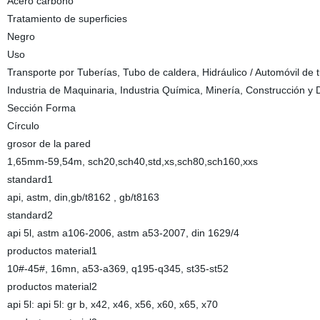
Acero carbono
Tratamiento de superficies
Negro
Uso
Transporte por Tuberías, Tubo de caldera, Hidráulico / Automóvil de t
Industria de Maquinaria, Industria Química, Minería, Construcción y 
Sección Forma
Círculo
grosor de la pared
1,65mm-59,54m, sch20,sch40,std,xs,sch80,sch160,xxs
standard1
api, astm, din,gb/t8162 , gb/t8163
standard2
api 5l, astm a106-2006, astm a53-2007, din 1629/4
productos material1
10#-45#, 16mn, a53-a369, q195-q345, st35-st52
productos material2
api 5l: api 5l: gr b, x42, x46, x56, x60, x65, x70