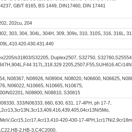
4237, GB/T 8165, BS 1449, DIN17460, DIN 17441
202, 202cu, 204
302, 303, 304, 304L, 304H, 309, 309s, 310, 310S, 316, 316L, 3
09L,410.420.430.431.440
ex2205/s31803/S32205, Duplex2507, S32750, S32760,S25554,
347H,904L,F44 317L,318.329 2205,2507,F55,SUH616.4Cr14
54, N08367, N08926, N08904, N08020, N06600, N06625, N08
76, N06022, N10665, N10665, N10675,
00/N02201, N08800, N08810, S30815
08330, 333/N06333, 660, 630, 631, 17-4PH, ph 17-7,
,2cr13,3cr13N,3cr13,409,416,439,405,04cr13Ni5Mo,
MoV,Gcr15,1cr17,4cr13,410-420-430-17-4PH,1cr17Ni2,9cr18m
,C22,HB-2,HB-3,C4C2000,