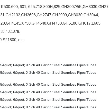
 K500.600
, 601, 625.718.800H
,825,GH3007/5K,GH3030,GH27
31,
GH2132,
GH2696,GH2747,GH2909,GH3030,GH3044,
28,GH4145/X750,GH4648,
GH4738,GH5188,GH617,L605
,3J,4J,1J79,
 S21800, etc.