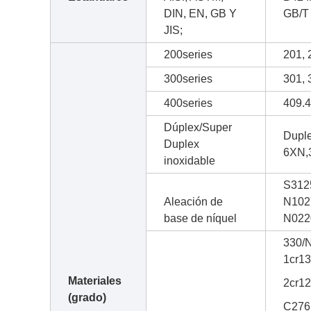
DIN, EN, GB Y
GB/T 
JIS;
200series
201, 
300series
301, 
400series
409.4
Dúplex/Super
Dupl
Duplex
6XN,
inoxidable
S312
Aleación de
N102
base de níquel
N022
330/N
1cr13
Materiales
2cr12
(grado)
C276