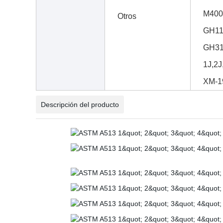
M400
Otros
GH11
GH31
1J,2J
XM-19
Descripción del producto