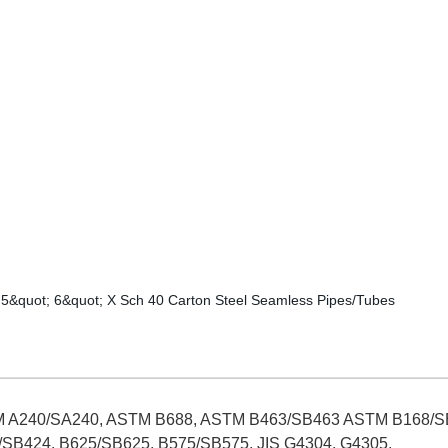
 A240/SA240, ASTM B688, ASTM B463/SB463 ASTM B168/S
/SB424, B625/SB625, B575/SB575, JIS G4304, G4305,