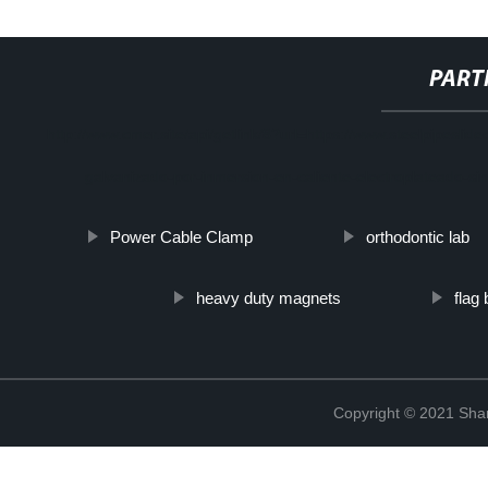
PART
http://www.cmer.site/api/getlink/8?url=https://www.steelpipesl
galvanizado-por-inmersion-en-caliente-electroplateado-si
Power Cable Clamp
orthodontic lab
heavy duty magnets
flag
Copyright © 2021 Shanx