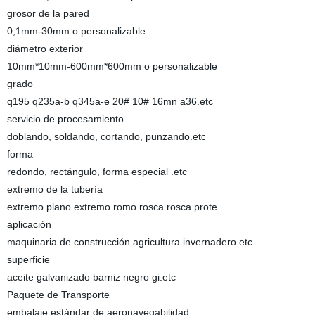
grosor de la pared
0,1mm-30mm o personalizable
diámetro exterior
10mm*10mm-600mm*600mm o personalizable
grado
q195 q235a-b q345a-e 20# 10# 16mn a36.etc
servicio de procesamiento
doblando, soldando, cortando, punzando.etc
forma
redondo, rectángulo, forma especial .etc
extremo de la tubería
extremo plano extremo romo rosca rosca prote
aplicación
maquinaria de construcción agricultura invernadero.etc
superficie
aceite galvanizado barniz negro gi.etc
Paquete de Transporte
embalaje estándar de aeronavegabilidad