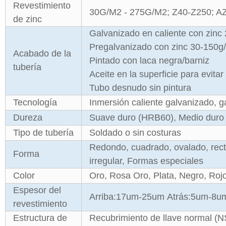
Revestimiento
30G/M2 - 275G/M2; Z40-Z250; A
de zinc
Galvanizado en caliente con zin
Pregalvanizado con zinc 30-150g
Acabado de la
Pintado con laca negra/barniz
tubería
Aceite en la superficie para evitar
Tubo desnudo sin pintura
Tecnología
Inmersión caliente galvanizado, g
Dureza
Suave duro (HRB60), Medio duro
Tipo de tubería
Soldado o sin costuras
Redondo, cuadrado, ovalado, recta
Forma
irregular, Formas especiales
Color
Oro, Rosa Oro, Plata, Negro, Roj
Espesor del
Arriba:17um-25um Atrás:5um-8u
revestimiento
Estructura de
Recubrimiento de llave normal (NS