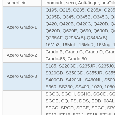
superficie
cromado, seco, Anti-finger, un-Oil
Q195, Q215, Q235, Q235A, Q235
Q295B, Q345, Q345B, Q345C, Q
Q420, Q420B, Q420C, Q420D, Q
Acero Grado-1
Q620D, Q620E, Q690, Q690D, Q6
Q235AF, Q295A(B)-Q345A(B)
16Mo3, 16MnL, 16MnR, 16Mng,
Grado B, Grado C, Grado D, Grad
Acero Grado-2
Grado-65, Grado 80
S185, S220GD, S235JR, S235J0,
S320GD, S350GD, S355JR, S355
Acero Grado-3
S400GD, S420NL, S460NL, S500
E360, SS330, SS400, 1020, 1050
SGCC, SGCH, SGHC, SGCD, SG
SGCE, CQ, FS, DDS, EDD, 08AL
SPCC, SPCD, SPCE, SPCG, SP
ST12, ST13, ST14, ST15, ST16, 