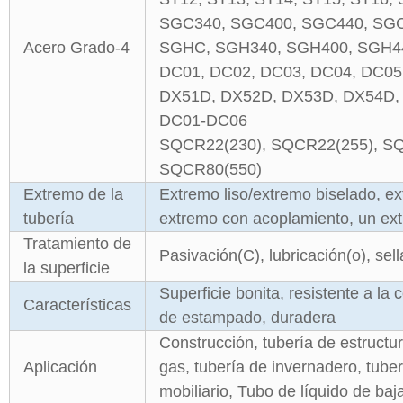
SGC340, SGC400, SGC440, SG
Acero Grado-4
SGHC, SGH340, SGH400, SGH4
DC01, DC02, DC03, DC04, DC0
DX51D, DX52D, DX53D, DX54D, 
DC01-DC06
SQCR22(230), SQCR22(255), SQ
SQCR80(550)
Extremo de la
Extremo liso/extremo biselado, ex
tubería
extremo con acoplamiento, un ext
Tratamiento de
Pasivación(C), lubricación(o), sella
la superficie
Superficie bonita, resistente a la
Características
de estampado, duradera
Construcción, tubería de estructu
Aplicación
gas, tubería de invernadero, tube
mobiliario, Tubo de líquido de baja