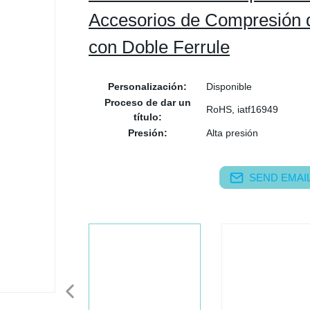
Accesorios de Compresión 
con Doble Ferrule
Personalización:
Disponible
Proceso de dar un
RoHS, iatf16949
título:
Presión:
Alta presión
SEND EMAIL