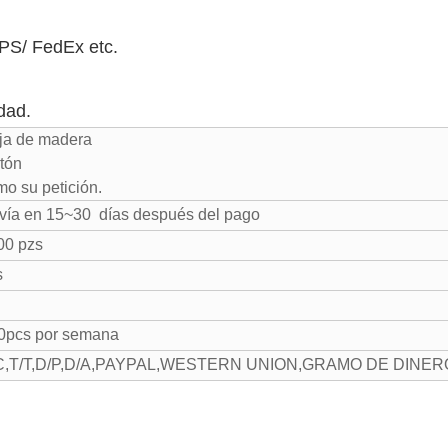
PS/ FedEx etc.
dad.
aja de madera
rtón
mo su petición.
vía en 15~30 días después del pago
00 pzs
s
0pcs por semana
L/C,T/T,D/P,D/A,PAYPAL,WESTERN UNION,GRAMO DE DINER