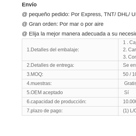
Envío
@ pequeño pedido: Por Express, TNT/ DHL/ U
@ Gran orden: Por mar o por aire
@ Elija la mejor manera adecuada a su necesi
1 . C
1.Detalles del embalaje:
2. Ca
3. Co
2.Detalles de entrega:
Se en
3.MOQ:
50 / 1
4.muestras:
Grati
5.OEM aceptado
Sí
6.capacidad de producción:
10.00
7.plazo de pago:
(1) 