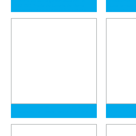
Tubería de acero galvanizado ASTM
Resistencia a 
A53 Z80 Precio de tubería de hierro
tubo forrado
galvanizado de pulgadas 2.5 Tubería
accesorios de
cuadrada de acero galvanizado
carbono
Q195/Q235/Q345/Ss400/A36/A53
150lbs Accesorios de tubería de acero
Accesorios de
inoxidable con rosca macho y hembra
ASME ANSI B
concéntricos 
costura / Acc
codo de acero
de agua