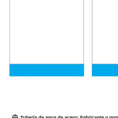
Tubería Galvanizada de Gran y
Acero templa
Pequeño Diámetro DN40DN50DN65
En10219 S235
Tubería Estructural Laminada en
355j2h Perfil
Caliente
rectangular n
de acero cuad
Tubería de agua de acero: Fabricante y pro