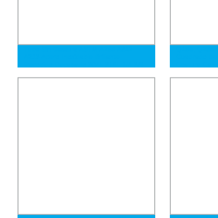
Tubo Sin Costura ASTM A269 A312
Q195, Q235B
A213 Acero Inoxidable Brillante
Cuadrado de 
Recocido Decapado 304L 316L 1/4 3/8
Costura Galv
1/2 3/4 1 Tamaño en Pulgadas
Galvanizado 
Personalizable