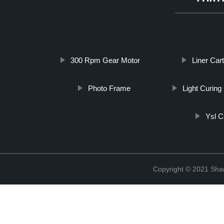
http://www.cmer.site/api/getlink/8?url=https://www.steelpipeslide
300 Rpm Gear Motor
Liner Car
Photo Frame
Light Curin
Ysl C
Copyright © 2021 Shanx