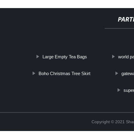
PART
http://www.cmer.site/api/getlink/8?url=https://www.steelpipes
Large Empty Tea Bags
world p
Boho Christmas Tree Skirt
gatew
supe
Copyright © 2021 Shanx