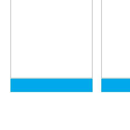
En39/NE1065 Standard Tubo de acero
Precio Bajo 
galvanizado en caliente andamios
Acero Inoxida