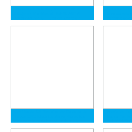
Rodado en caliente, precisión en el
Tubo de solda
dibujo en frío 4&quot; Sch80 ASTM
tubo de solda
A106 A53 API-5L Tubo de acero sin
carbono solda
costura galvanizado negro de carbono y
para la const
aleación para edificios y fluidos
petróleo y ga
Certificado CE Máquina de Doblado de
Precio de Tu
Tubos CNC Eléctrica Servo Hidráulica
Marca Youfa
de Acero Inoxidable y Aluminio 1.5
Inch/BS1387
Pulgadas con Mandril y Rodillo de
Empuje