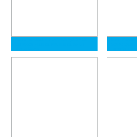
Acero Inoxidable PU6/PE8/Py10/Pl12
Buen Precio 
Conexión Plástica Neumática de Un
Sch40 Q195 
Toque Recta
Tamaño Tubo 
Negro Ms Mi
para Constru
y Petróleo