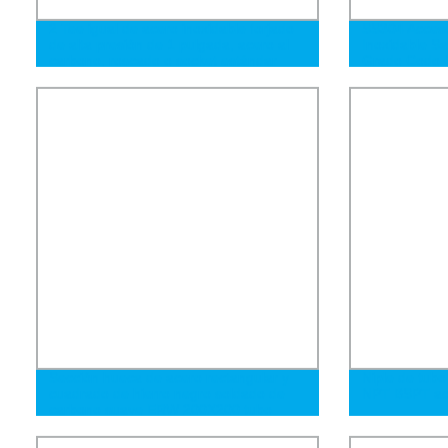
2 Tee igual de acero inoxidable forjado
SS304 Acceso
de alta presión de 1 pulgada, acero al
Inoxidable Sa
carbono, roscado o socket estándar
Grado Codo C
para conexión de tubería de soldadura
a tope
Sección hueca de acero rectangular y
Niple de tubo
cuadrado de hierro negro soldado de
NPT BSPT acc
carbono suave ERW 200X200 tubo
cuadrado galvanizado