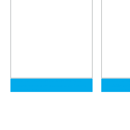
Niple de extensión de latón cromado
Q235B Carbon
macho hembra en accesorio de tubería
Precisión de 
de acero inoxidable
Inoxidable Si