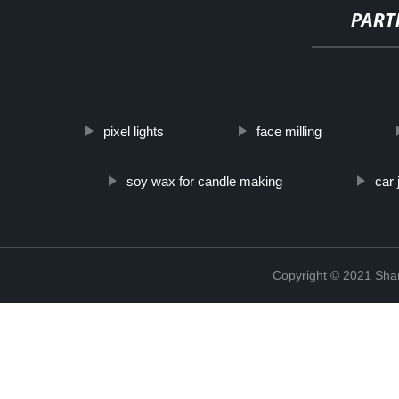
PART
http://www.cmer.site/api/getlink/8?url=https://www.steelpip
pixel lights
face milling
soy wax for candle making
car 
Copyright © 2021 Shanx