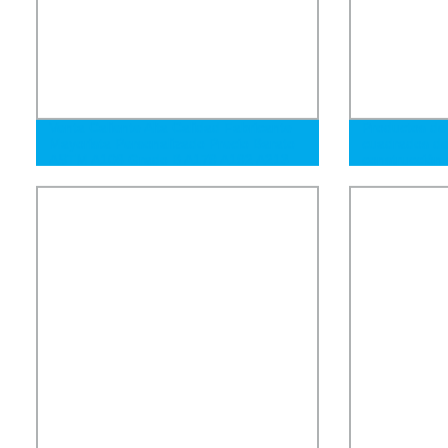
Venta Caliente Alta Calidad Fabricante
Productos de
Mayorista Personalizado Precio Barato
cuadrados de
ASTM A106 Grado B A179 A192 A213
construcción
T2 T5 T11 A335 P5 P9 P91 Tubo de
soldadura, tu
Acero Sin Costura Tubo de Caldera