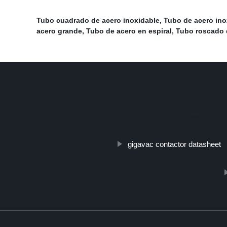
Tubo cuadrado de acero inoxidable
,
Tubo de acero ino
acero grande
,
Tubo de acero en espiral
,
Tubo roscado 
http://www.cmer.site/api/getlink/8?url=https://www.stee
gigavac contactor datasheet