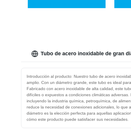
de plástico PVC para tubos redondos
cobre,
Accesorio de PVC Accesorios de
tubo d
tubería CPVC Codos de acero 90
doblad
Grado de codo Uso Agua potable
eléctr
hidráu
Tubo de acero inoxidable de gran di
Introducción al producto: Nuestro tubo de acero inoxidab
amplio. Con un diámetro grande, este tubo es ideal par
Fabricado con acero inoxidable de alta calidad, este tub
difíciles o expuestos a condiciones climáticas adversas.
incluyendo la industria química, petroquímica, de alimen
reduce la necesidad de conexiones adicionales, lo que a
diámetro es la elección perfecta para aquellas aplicaci
cómo este producto puede satisfacer sus necesidades.