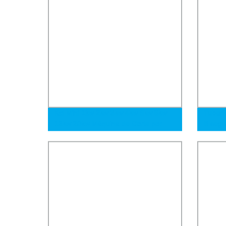
Kcl Mini 1kw 2kw 3kw 4kw 6kw 8kw
Tuberí
12kw 20kw Máquina de Corte por
B seg
Láser de Fibra Automática CNC para
utiliz
Metal en Hoja, Tubo y Tubería de
y cons
Acero Inoxidable, Hierro, Aluminio y
Cobre