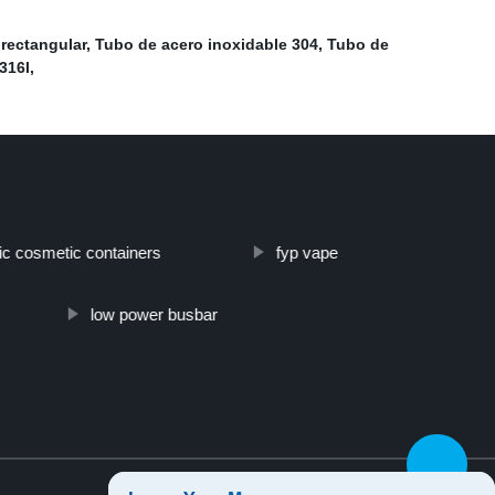
rectangular
,
Tubo de acero inoxidable 304
,
Tubo de
316l
,
tic cosmetic containers
fyp vape
low power busbar
Top