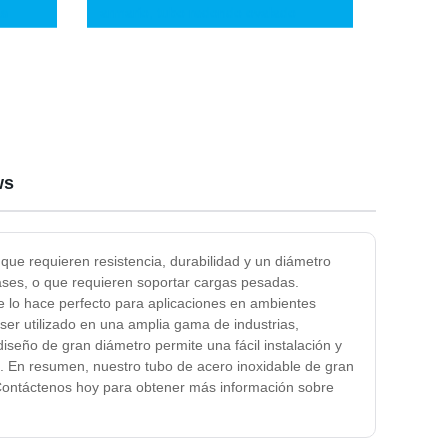
as
armario, tubo redondo ovalado
bo de
doblado
ws
 que requieren resistencia, durabilidad y un diámetro
ases, o que requieren soportar cargas pesadas.
que lo hace perfecto para aplicaciones en ambientes
 ser utilizado en una amplia gama de industrias,
iseño de gran diámetro permite una fácil instalación y
a. En resumen, nuestro tubo de acero inoxidable de gran
. Contáctenos hoy para obtener más información sobre