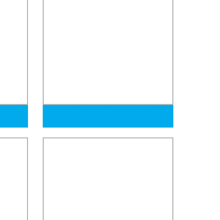
enzhou
CE 316L 2205 304 Tubo de Acero
5 150
Inoxidable 310S Tubo Fluido Sin
a
Costura para Intercambio de Calor
en Stock