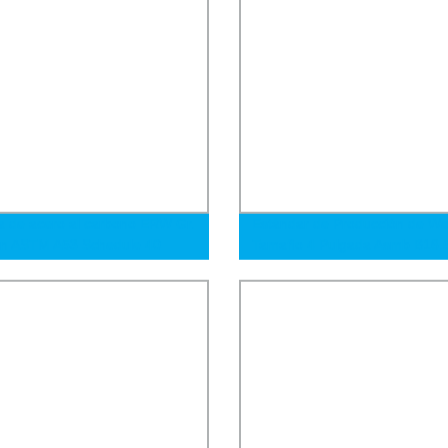
a de acero al carbono ERW Gr.
Estándar de Producción de W
ún ASTM A53 Schedule 40
Tamaño 4 Pulgada Asmb B16.
ada para oleoductos, gasoductos
Brida de Acero Inoxidable Brid
trucción
Ciega Brida de Tubo