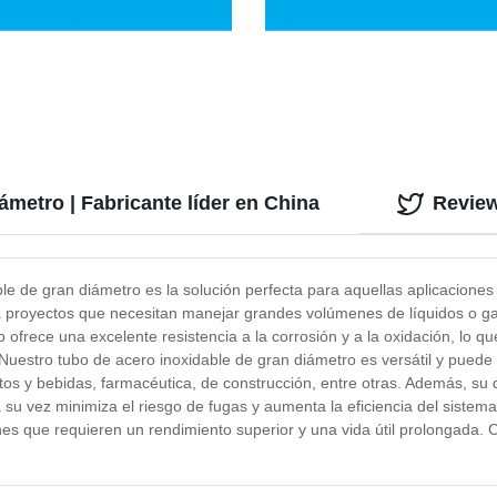
 aluminio, acero inoxidable,
acero sin costura para biciclet
e escape o de aceite,
Tubo de acero de precisión Tu
ora de tubos metálicos
precisión laminado en frío
ica Nc, dobladora de tubos
lica semiautomática simple
ámetro | Fabricante líder en China
Revie
le de gran diámetro es la solución perfecta para aquellas aplicaciones
a proyectos que necesitan manejar grandes volúmenes de líquidos o g
o ofrece una excelente resistencia a la corrosión y a la oxidación, lo 
 Nuestro tubo de acero inoxidable de gran diámetro es versátil y puede
tos y bebidas, farmacéutica, de construcción, entre otras. Además, su d
 su vez minimiza el riesgo de fugas y aumenta la eficiencia del sistem
ones que requieren un rendimiento superior y una vida útil prolongada