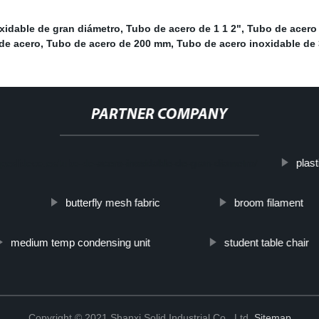
xidable de gran diámetro
,
Tubo de acero de 1 1 2"
,
Tubo de acero 
de acero
,
Tubo de acero de 200 mm
,
Tubo de acero inoxidable de 
PARTNER COMPANY
plas
lpipeslideco.es/tubo-de-acero-inoxidable-de-gran-diametro/
butterfly mesh fabric
broom filament
medium temp condensing unit
student table chair
Copyright © 2021 Shanxi Solid Industrial Co., Ltd.
Sitemap