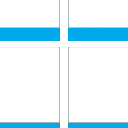
ante de tubería de acero
Tianjin Ruitong Hierro y Acero 
do en caliente, tubería de
Pulgada Galvanizado por Inme
o sin costura, tubería de acero
en Caliente As1163 C350L0 C
 con materias primas de alta
d para construcción y
ción a bajo precio
4 5 Piezas de automóvil de
AISI 4130 4140 Cromo 4130 T