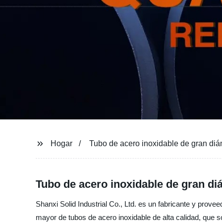
Hogar
Tubo de acero inoxidable de gran diá
Tubo de acero inoxidable de gran diá
Shanxi Solid Industrial Co., Ltd. es un fabricante y prove
mayor de tubos de acero inoxidable de alta calidad, que s