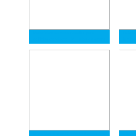
Materiales de construcción para
Fabric
edificios conducto EMT tubo de acero
lamina
galvanizado en caliente tubo ERW
carbon
suave,
calida
decora
Brida Van Stone DIN ANSI Accesorios
1 2 3 