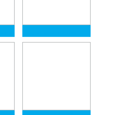
2
Panel de cerca de acero inoxidable
rsión
Pengxian Fabricación en China
250
Cerca de granja 1.8 X 2.1m Panel de
cerca para ganado Puerta
ubo de
Tubo de acero cromado para