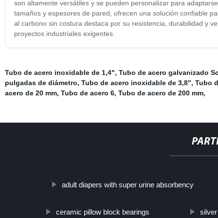
son altamente versátiles y se pueden personalizar para adaptarse 
tamaños y espesores de pared, ofrecen una solución confiable pa
al carbono sin costura destaca por su resistencia, durabilidad y v
proyectos industriales exigentes.
Tubo de acero inoxidable de 1,4"
,
Tubo de acero galvanizado S
pulgadas de diámetro
,
Tubo de acero inoxidable de 3,8"
,
Tubo d
acero de 20 mm
,
Tubo de acero 6
,
Tubo de acero de 200 mm
,
PART
http://www.cmer.site/api/getlink/8?url=https://
adult diapers with super urine absorbency
ceramic pillow block bearings
silve