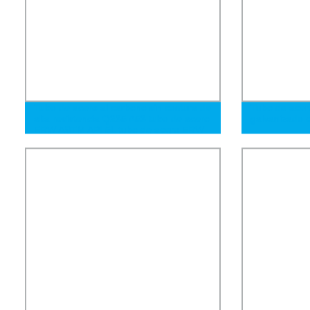
Tubo de acero al carbono sin costura de
Tubo de acero
alta resistencia Q235 A53 tubo de acero
galvanizado 
ERW ASTM API 5L tubo de acero ERW