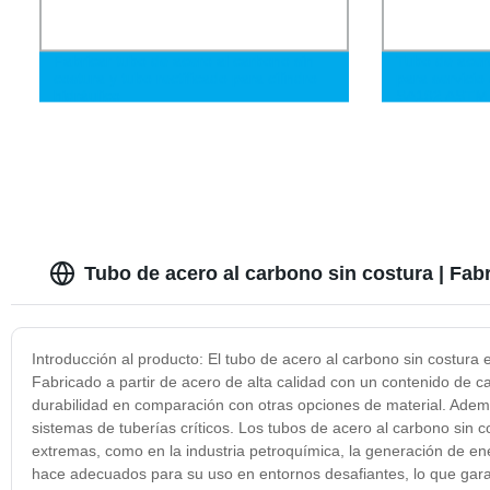
Fabricar tubo de acero al carbono sin
Tubo de acero
costura y tubo rectificado para cilindro
para servicio
hidráulico
SA192 ASTM 
Gbt5310
Tubo de acero al carbono sin costura | Fab
Introducción al producto: El tubo de acero al carbono sin costur
Fabricado a partir de acero de alta calidad con un contenido de c
durabilidad en comparación con otras opciones de material. Ademá
sistemas de tuberías críticos. Los tubos de acero al carbono sin 
extremas, como en la industria petroquímica, la generación de ener
hace adecuados para su uso en entornos desafiantes, lo que gara