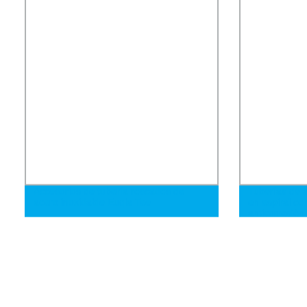
Accesorios de tubería roscados de
Tuberías de 
acero inoxidable Euqla Tee
en espiral co
anticorrosión
3PE