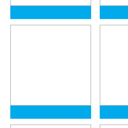
Venta Caliente Fabricante 8 Pulgadas
Q235B Carbon
Tubo de Acero Sin Costura Precio Sch
Precisión de 
40 Tubo Rectificado 35CrMo Tubo de
Inoxidable Si
Acero de Precisión
Tubería de acero espiral de plástico de
Material de C
polietileno termofusible 3PE Tubería de
Calidad al p
petróleo con recubrimiento epóxico
5200/Nickel 
anticorrosión
Níquel de Ac
Basada en Ní