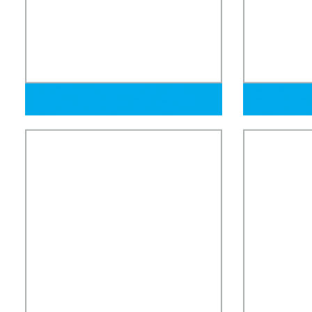
Suministro de fábrica API 5L Tubo
Fábrica de C
SSAW de concreto de gran diámetro
Anticorrosió
para petróleo y gas, tubo de acero
Dx53D+Z Dx
soldado en espiral
acero galvani
costura y sol