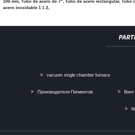
100 mm
,
Tubo de acero de 7"
,
Tubo de acero rectangular
,
Tubo d
acero inoxidable 1 1 2
,
PART
http://www.cmer.site/api/getlink/8?url=https://www.steelpip
vacuum single chamber furnace
Производители Пигментов
Винт
b