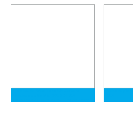
2 pulgada
Fábrica de Wuxi Tubo Sin Costura
Tubo capilar 
Soldado de Ss Mild 201 304 316
316
X6crniti18-10 904L A106 Tubo de Acero
Inoxidable de Carbono Gr. B Cuadrado
de Níquel Tubo de Acero Cuadrado
Galvanizado Negro