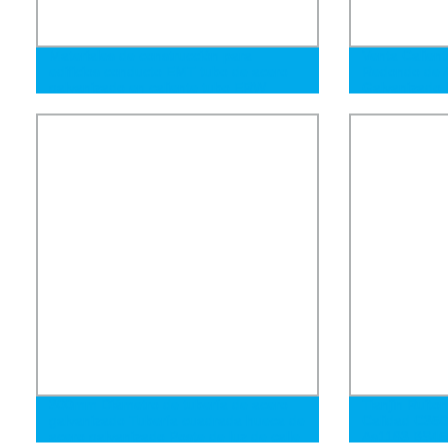
Materiales de construcción para
Venta Calien
edificios conducto EMT tubo de acero
Redondo de A
galvanizado en caliente tubo ERW
Galvanizado 
Costura
300mm Diámetro de tubería de acero
Tianjin Ruiton
galvanizado Tubería cuadrada hueca de
Calidad C350
acero galvanizado Poste de luz de calle
As1163 BS45