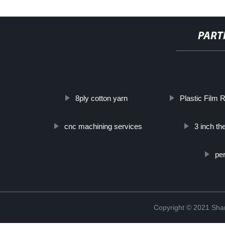
PART
http://www.cmer.site/api/getlink/8?url=https://www.steelpi
8ply cotton yarn
Plastic Film R
cnc machining services
3 inch t
pe
Copyright © 2021 Shanx