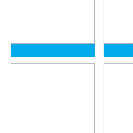
Tubo de acero inoxidable sin costura
Tubería cuadr
dibujado en frío 316L
aleación negr
más dibujada 
petróleo/gas
Q235B/A709/Q
Sch40 10mm