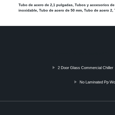
Tubo de acero de 2,1 pulgadas
,
Tubos y accesorios de
inoxidable
,
Tubo de acero de 50 mm
,
Tubo de acero 2
,
http://www.cmer.site/api/getlink/8?url
2 Door Glass Commercial Chiller
No Laminated Pp W