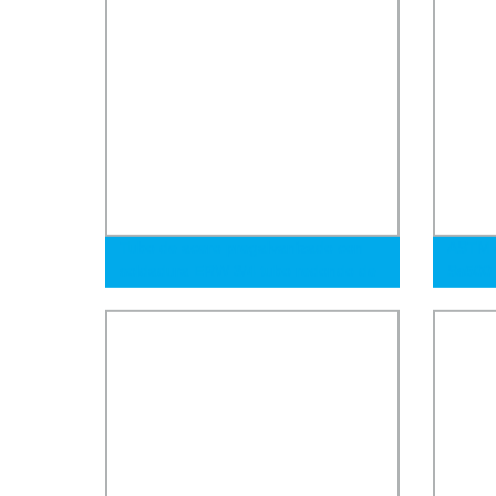
Tubo de acero pregalvanizado con
ASTM A
soldadura ERW 3/4 tubo redondo de
Ss500 
hierro galvanizado, tubo de acero
costur
soldado para construcción de
de gra
petróleo
gran s