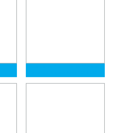
l
Estándar de Producción de Wenzhou
Tamaño 4 Pulgada Asmb B16.5 150
 para
Brida de Acero Inoxidable Brida
Ciega Brida de Tubo