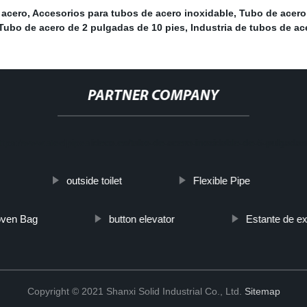
 acero
,
Accesorios para tubos de acero inoxidable
,
Tubo de acero
Tubo de acero de 2 pulgadas de 10 pies
,
Industria de tubos de ac
PARTNER COMPANY
=https://www.steelpipeslideco.es/tubo-de-acero-inoxidable-de-5-pulgada
outside toilet
Flexible Pipe
oven Bag
button elevator
Estante de ex
Copyright © 2021 Shanxi Solid Industrial Co., Ltd.
Sitemap