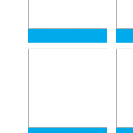
Tuberías de acero soldadas en
ASTM2
espiral HSAW
Od6mm
sin cos
neumát
Acero Inoxidable Sin Costura
Materi