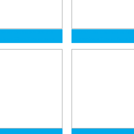
69 En10216-5 304 306 316
40X40 Tubo Cuadrado de Ace
 8mm 10mm Tubo de acero
Galvanizado Tubo de Acero Mi
tura para líneas hidráulicas y
Soldado Galvanizado
icas de acero inoxidable
ales Primos Tubo de Acero
Conexiones de tubería de ace