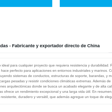
izado 3&prime;&prime;
inoxidable
e;&prime; 5&prime;&prime;
luminizado para Escape de
 y Camión
das - Fabricante y exportador directo de China
 ideal para cualquier proyecto que requiera resistencia y durabilidad. 
lo hace perfecto para aplicaciones en entornos industriales y marinos. 
cluyendo sistemas de conductos, estructuras de soporte, barandas, y m
argas pesadas y resistir condiciones climáticas extremas. Además de s
ciones arquitectónicas donde se busca un acabado elegante y de alta cal
as ofrece un rendimiento excepcional y una larga vida útil. En resumen
 resistente, duradero y versátil, que además agregue un toque de eleg