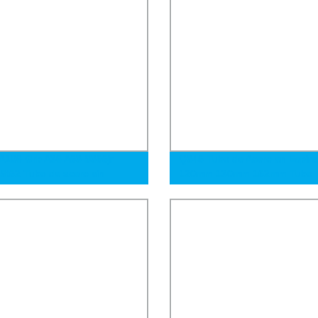
106 Grb A36 A53 S355jr
Q345 Tubo de Acero en Espira
St52 Tubo de acero sin
120mm 130mm 152mm Tubo
a laminado en frío de carbono
Soldado Rosqueado de Grosor
n diámetro y pared gruesa en
Transporte de Líquidos
tock