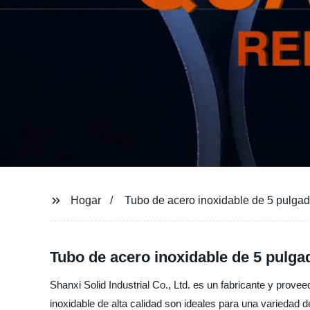
Hogar
Tubo de acero inoxidable de 5 pulga
Tubo de acero inoxidable de 5 pulga
Shanxi Solid Industrial Co., Ltd. es un fabricante y prove
inoxidable de alta calidad son ideales para una variedad d