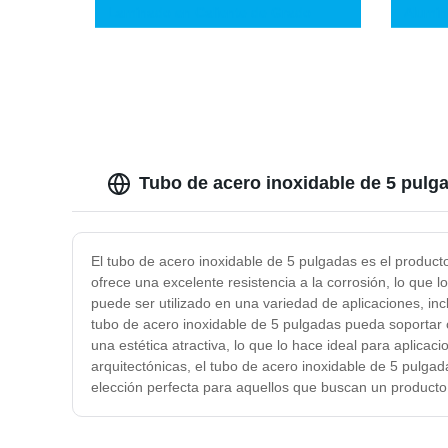
Laminado en Caliente de Grado
Alumin
Alimentario ASTM/JIS/DIN
4&prim
304/321/904L Intercambiador de
Tubo A
Calor Soldado 2b/Ba Tubo Redondo
Coche
316 para Tubería de Petróleo o Gas
(prueba hidráulica)
Tubo de acero inoxidable de 5 pulga
El tubo de acero inoxidable de 5 pulgadas es el producto
ofrece una excelente resistencia a la corrosión, lo que 
puede ser utilizado en una variedad de aplicaciones, in
tubo de acero inoxidable de 5 pulgadas pueda soportar c
una estética atractiva, lo que lo hace ideal para aplica
arquitectónicas, el tubo de acero inoxidable de 5 pulgad
elección perfecta para aquellos que buscan un producto