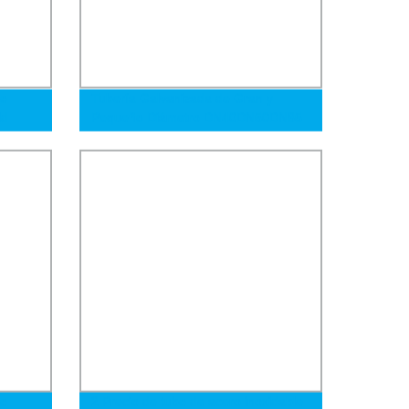
ro
Tubería Galvanizada de Gran y
ld
Pequeño Diámetro DN40DN50DN65
Tubería Estructural Laminada en
Caliente
ro
2 Precio de tubo de acero inoxidable