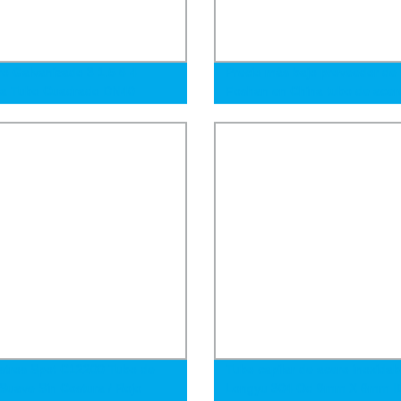
ro Galvanizado 3 1.5 6 4
Precio más bajo proveedor de
da Tubo Cuadrado DN40
Foshan en China tubo de acer
m 2inch DN50 Sch40 Tubo de
negro Rhs Shs tubería de ace
o Acero Pre Galvanizado
stros Spot C12200 Tubo de
Tubo capilar de acero inoxidab
Suave Sin Costura / Rojo
Longyu 304 Od 8mm X 6mm I