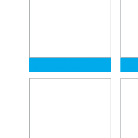
Venta Caliente 90 Grado Conector de
Tuberí
Unión de Tubo de Acero Inoxidable
Person
en Forma de Codo Accesorios de
201 30
Tubo para Tubería Hidráulica o
Accesorios de Compresión de
Instrumentación con Doble Ferrule