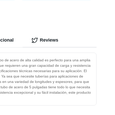
tal
P91 A519 A790 Tp SUS 304 304L
o
310 316 316L S31803 Tubo sin
a
costura Smls Carbono CS Acero
inoxidable Ss Pipe
pcional
Reviews
bo de acero de alta calidad es perfecto para una amplia
que requieren una gran capacidad de carga y resistencia
ficaciones técnicas necesarias para su aplicación. El
n. Ya sea que necesite tuberías para aplicaciones de
as en una variedad de longitudes y espesores, para que
 tubo de acero de 5 pulgadas tiene todo lo que necesita
tencia excepcional y su fácil instalación, este producto