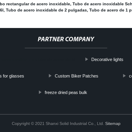
bo rectangular de acero inoxidable
,
Tubo de acero inoxidable Sc
6l
,
Tubo de acero inoxidable de 2 pulgadas
,
Tubo de acero de 1 p
PARTNER COMPANY
Decorative lights
w.steelpipeslideco.es/tubo-de-acero-de-5/
s for glasses
Custom Biker Patches
c
freeze dried peas bulk
Copyright © 2021 Shanxi Solid Industrial Co., Ltd.
Sitemap