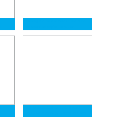
Datang API de alta calidad X56 tubo
o
de acero en espiral para uso
ro
industrial
le
ASTM A53 A106 Gr B A179 A192
D
A213 A312 A333 Gr 6 A335 P11 P22