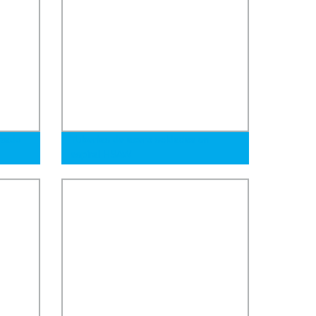
izado
Tuberías de acero soldadas en
espiral HSAW