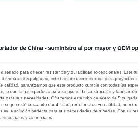
nte / Tubo de Latón / Tubo de
Longitud 250mm Piezas de me
Recubierto Bundy para Parte
tubo redondo soldado de acer
rigeración Tubo de Bobina de
inoxidable fabricación en Chin
ortador de China - suministro al por mayor y OEM o
diseñado para ofrecer resistencia y durabilidad excepcionales. Este tu
n diámetro de 5 pulgadas, este tubo de acero es ideal para proyectos 
de calidad, garantizamos que este producto cumple con todas las especi
ar, lo que lo hace perfecto para su uso en la construcción y fabricació
fecta para sus necesidades. Ofrecemos este tubo de acero de 5 pulgad
 sea que esté buscando durabilidad, resistencia o versatilidad, nuestro
es la solución perfecta para sus necesidades de tuberías. Con su resis
 industriales y comerciales.