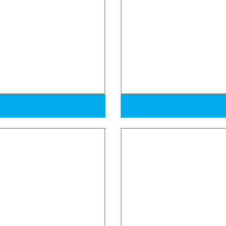
a de Acero Inoxidable
Tubo de acero soldado galvan
alizada Premium 3 Pulgadas
de carbono ASTM ERW para
4 316
construcción