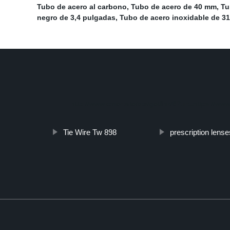
Tubo de acero al carbono
,
Tubo de acero de 40 mm
,
Tu
negro de 3,4 pulgadas
,
Tubo de acero inoxidable de 31
http://www.cmer.site/api/getlink/8?url=https://ww
Tie Wire Tw 898
prescription lense