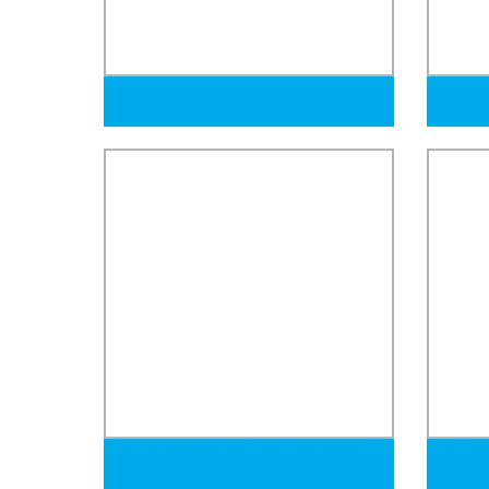
Tubo de acero soldado en espiral
Gi Ace
SSAW, tubería de acero al carbono
Pulga
para tubería de petróleo y tubería de
48.3m
gas
Andami
Precio
ASTM Ss A312 304 304L 310 310S
Sumini
316 316L 321 347 904L S31803
Cobre 