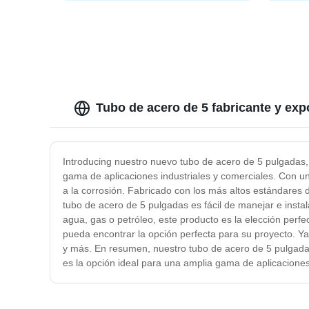
S32205 S32750 Tubos de acero
Brilla
inoxidable sin costura, soldados, para
Acero 
escape, cuadrados, rectangulares,
de Ref
redondos
Cobre
Tubo de acero de 5 fabricante y exp
Introducing nuestro nuevo tubo de acero de 5 pulgadas, 
gama de aplicaciones industriales y comerciales. Con u
a la corrosión. Fabricado con los más altos estándares 
tubo de acero de 5 pulgadas es fácil de manejar e instal
agua, gas o petróleo, este producto es la elección per
pueda encontrar la opción perfecta para su proyecto. Ya
y más. En resumen, nuestro tubo de acero de 5 pulgadas 
es la opción ideal para una amplia gama de aplicaciones