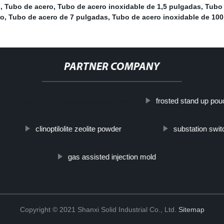
s
,
Tubo de acero
,
Tubo de acero inoxidable de 1,5 pulgadas
,
Tubo 
ro
,
Tubo de acero de 7 pulgadas
,
Tubo de acero inoxidable de 10
PARTNER COMPANY
frosted stand up po
eelpipeslideco.es/tubo-de-acero-de-40-mm/
clinoptilolite zeolite powder
substation swi
gas assisted injection mold
Copyright © 2021 Shanxi Solid Industrial Co., Ltd.
Sitemap