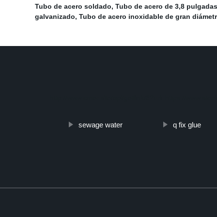
Tubo de acero soldado
,
Tubo de acero de 3,8 pulgada
galvanizado
,
Tubo de acero inoxidable de gran diámet
http://www.cmer.site/api/getlink/8?url=https://www.st
sewage water
q fix glue