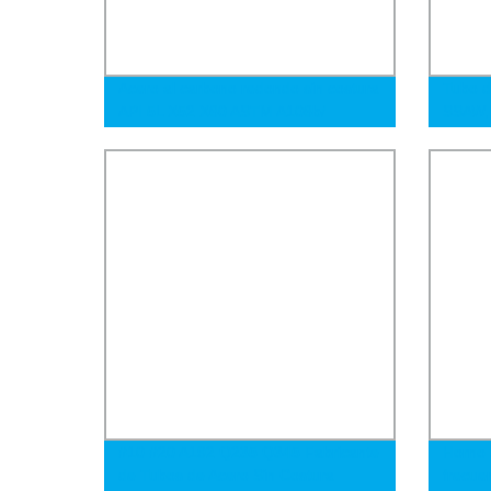
Acero al carbono redondo sin costura
Tubo d
API 5L X52 X60 ASTM A106b/
SSAW, 
API5CT A333 Gr6 Uns06625 Alloy825
para t
Acero inoxidable galvanizado hierro
gas
ms aleación níquel acero suave tubo
de acero tubería
#10 #20 A192 Q235 Q345 Fabricante
Horno 
de Tubos de Acero Sin Costura
frecue