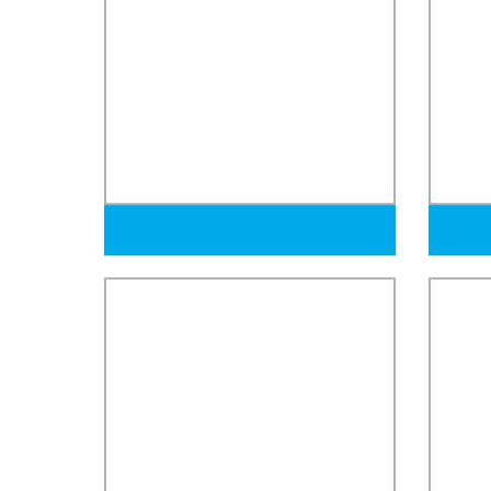
Tubo cuadrado / rectangular de
Tubo s
acero galvanizado en caliente,
alta ca
sección hueca, tubo de acero negro
soldado