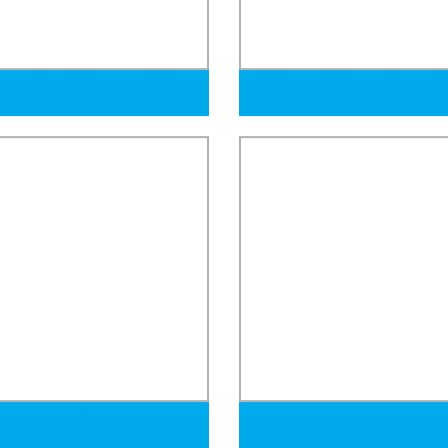
e acero soldado en espiral
Tubo de acero inoxidable sold
tubería de acero al carbono
espejo A250 8mm decorativo 
ubería de petróleo y tubería de
201 grado
de fusión de inducción de
Fabricar tubo de acero al carb
ncia media para la venta de
costura y tubo rectificado para