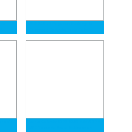
ado
AISI 316L 2 Pulgadas Rectangular
304
Cuadrado Ss Acabado de Cabello
Sección Hueca Tubo de Acero
Inoxidable
ono sin
Venta Caliente S275 S355 SSAW 2PE
3PE Tubos de Acero Soldados en