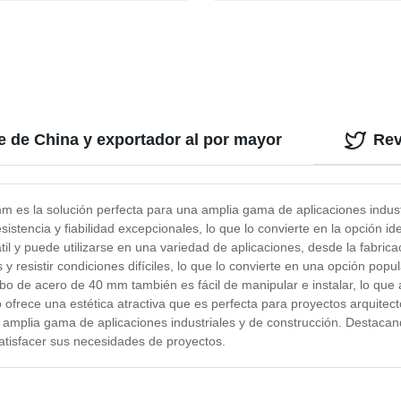
ctric Industrial 150kg chatarra
cilindro hidráulico
inio, metal, hierro fundido,
 latón, bronce, acero inoxidable
e de China y exportador al por mayor
Rev
m es la solución perfecta para una amplia gama de aplicaciones indust
esistencia y fiabilidad excepcionales, lo que lo convierte en la opción 
l y puede utilizarse en una variedad de aplicaciones, desde la fabricac
esistir condiciones difíciles, lo que lo convierte en una opción popula
bo de acero de 40 mm también es fácil de manipular e instalar, lo que 
o ofrece una estética atractiva que es perfecta para proyectos arquite
mplia gama de aplicaciones industriales y de construcción. Destacando 
satisfacer sus necesidades de proyectos.