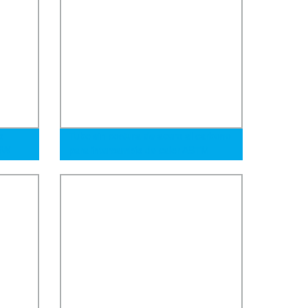
o
Tubo sin costura de acero al carbono
RW
para intercambio de calor ASTM
 de
A179 A192 DIN St35.8
ubo