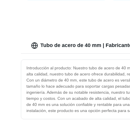
Cuadrados y Redondos Precio de
Aps Ele
Fábrica para la Industria
de alum
Petroquímica
cobre,
Tubo de acero de 40 mm | Fabricant
Introducción al producto: Nuestro tubo de acero de 40 m
alta calidad, nuestro tubo de acero ofrece durabilidad, r
Con un diámetro de 40 mm, este tubo de acero es versáti
tamaño lo hace adecuado para soportar cargas pesadas y r
ingeniería. Además de su notable resistencia, nuestro tu
tiempo y costos. Con un acabado de alta calidad, el tub
de 40 mm es una solución confiable y rentable para una a
instalación, este producto es una opción perfecta para 