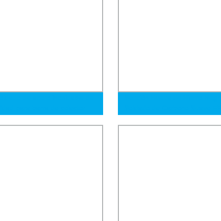
oldado de acero inoxidable de
Sección Hueca de Hierro Negr
lidad para barra de colector
Soldado de Carbono Suave E
Rectangular y Cuadrada Tubo
Acero Galvanizado 200X200 T
Cuadrado