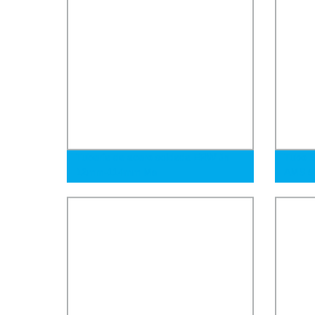
Tubería de acero soldada ERW Jn
Tubo S
12mm-114mm Ms
AMS 55
Temper
309 31
Costur