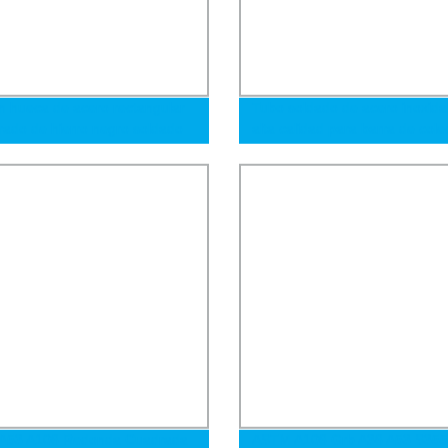
n hueca de acero rectangular
Tubo soldado de acero inoxida
rado de hierro negro soldado
alta calidad para barra de cole
rbono suave ERW 200X200
uadrado galvanizado
A53 A106 Redonda Cuadrada
ASTM A106 Grb A36 A53 S355