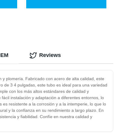
Inox NPT BSPT accesorios de
arbono
soldadura
sa en
 OEM
Reviews
 y plomería. Fabricado con acero de alta calidad, este
tro de 3 4 pulgadas, este tubo es ideal para una variedad
ple con los más altos estándares de calidad y
fácil instalación y adaptación a diferentes entornos, lo
s resistente a la corrosión y a la intemperie, lo que lo
tural y la confianza en su rendimiento a largo plazo. En
stencia y fiabilidad. Confíe en nuestra calidad y