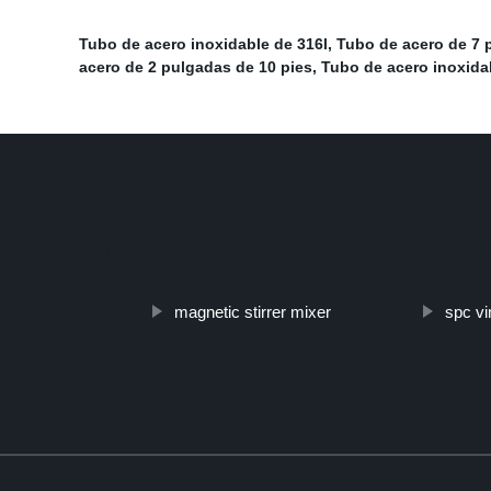
Tubo de acero inoxidable de 316l
,
Tubo de acero de 7 
acero de 2 pulgadas de 10 pies
,
Tubo de acero inoxida
http://www.cmer.site/api/getlink/8?url=https://www.ste
magnetic stirrer mixer
spc vi