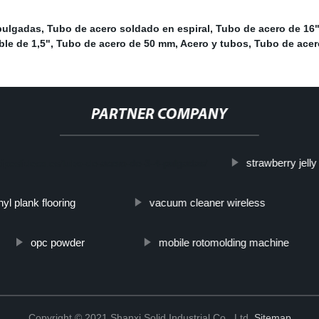
pulgadas
,
Tubo de acero soldado en espiral
,
Tubo de acero de 16
ble de 1,5"
,
Tubo de acero de 50 mm
,
Acero y tubos
,
Tubo de acer
PARTNER COMPANY
strawberry jell
elpipeslideco.es/tubo-de-acero-de-3-4-pulgadas/
nyl plank flooring
vacuum cleaner wireless
opc powder
mobile rotomolding machine
Copyright © 2021 Shanxi Solid Industrial Co., Ltd.
Sitemap