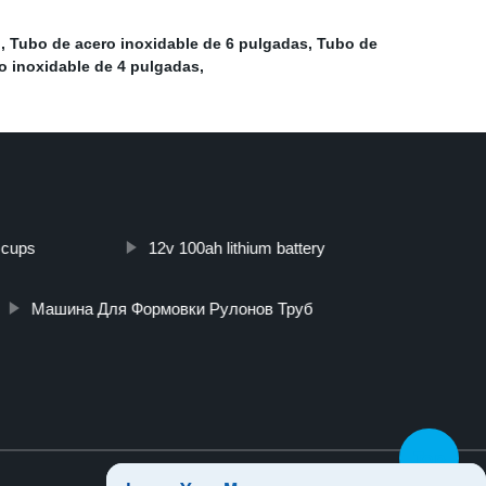
"
,
Tubo de acero inoxidable de 6 pulgadas
,
Tubo de
o inoxidable de 4 pulgadas
,
y cups
12v 100ah lithium battery
Машина Для Формовки Рулонов Труб
Top