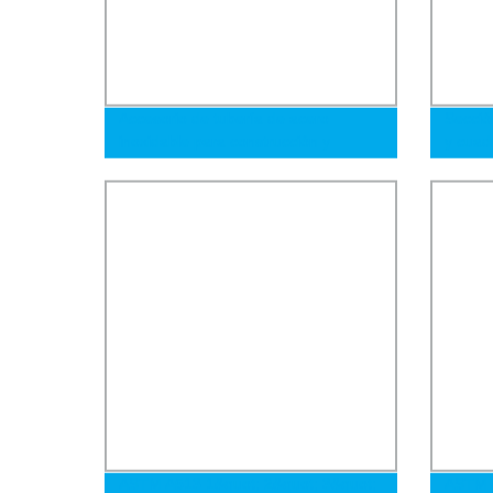
Accesorio de tubería de acero
Secció
inoxidable para construcción y
y cuad
decoración, accesorio de manguera
de ca
hidráulica, accesorio de tubería
tubo c
roscada
ASTM A513 1&quot; 2&quot; 3&quot;
ASTM 