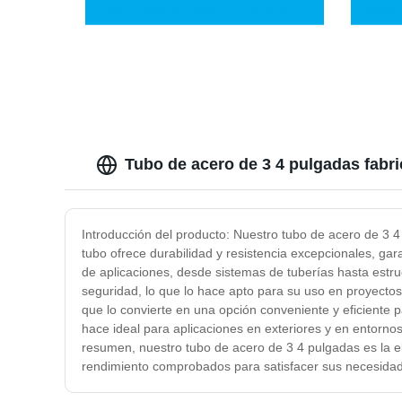
4&quot; 5&quot; 6&quot; X Sch 40
Sch30 
Tubos y Tuberías Sin Costura de
al Car
Acero Cartón
Tubo de acero de 3 4 pulgadas fabr
Introducción del producto: Nuestro tubo de acero de 3 4
tubo ofrece durabilidad y resistencia excepcionales, gar
de aplicaciones, desde sistemas de tuberías hasta estr
seguridad, lo que lo hace apto para su uso en proyectos r
que lo convierte en una opción conveniente y eficiente p
hace ideal para aplicaciones en exteriores y en entornos 
resumen, nuestro tubo de acero de 3 4 pulgadas es la ele
rendimiento comprobados para satisfacer sus necesidad