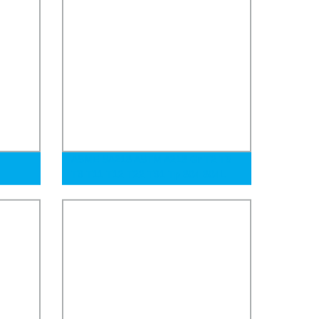
ASME SA213 ASTM A213 Gr T2 T5
T9 T11 T12 T22 T91 Tp 304 304L
304h 316 316L 321 Tubo sin costura
de acero inoxidable aleado para
calderas, sobrecalentadores e
intercambiadores de calor