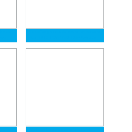
ble de
Tuberías y tubos de acero sin costura
ctor
SAE 1010 1020 1040 1045 Sch 40s
3/8 Pulgada 1/2 Pulgada 3/4 Pulgada
1 Pulgada
jr
Niple de tubo de acero inoxidable