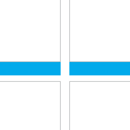
in Costura de Acero Inoxidable
Conexión de tubo de extremo
66 Resistencia a Alta
roscado de acero inoxidable
atura Grueso 304 316 317
SUS304/316
0 2205 2507 904 Tubo Sin
a de Acero Inoxidable