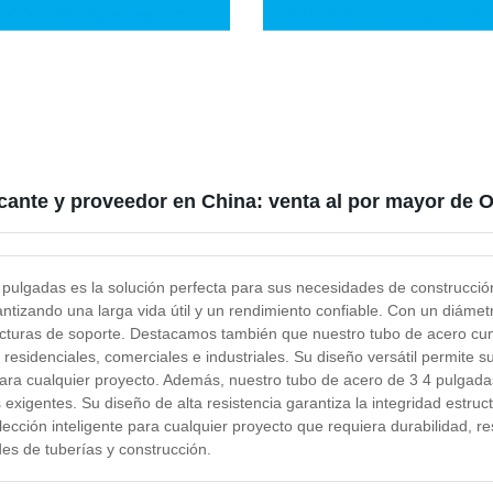
40 60 ERW Galvanizado Acero
Ss500 St52 Tubo de acero sin
bono Tubo Sin Costura
costura laminado en frío de c
de gran diámetro y pared grue
gran stock
icante y proveedor en China: venta al por mayor de
 pulgadas es la solución perfecta para sus necesidades de construcción
antizando una larga vida útil y un rendimiento confiable. Con un diáme
ucturas de soporte. Destacamos también que nuestro tubo de acero cum
esidenciales, comerciales e industriales. Su diseño versátil permite su 
ara cualquier proyecto. Además, nuestro tubo de acero de 3 4 pulgadas e
exigentes. Su diseño de alta resistencia garantiza la integridad estruc
cción inteligente para cualquier proyecto que requiera durabilidad, resi
es de tuberías y construcción.