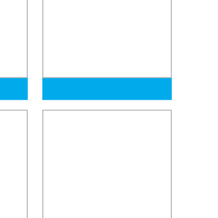
TIG
Fabricante 3 Pulgada 304 Tubo de
ica de
Acero Inoxidable en Venta
ro