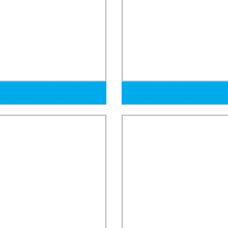
ASME SA53 SA106 A355 A213
Máquina de soldadura orbital 
do Rectangular Hexagonal
MIG con alimentación automát
o Galvanizado Acero
alambre de tubo a tubo de ace
able P5 P11 P91 15mo3 P22
inoxidable
o Precisión Aleación Carbono
a Sin Costura Tubo de Acero