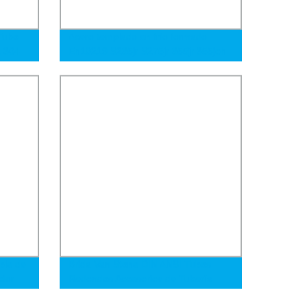
Tubo
Acero templado en frío formado
1 304
En10219 S235jr S275jr 355jr 355joh
ura
355j2h Perfil de tubo de acero
rectangular negro o galvanizado/
tubo de acero cuadrado Perfil para
edificio
ble de
Brida Van Stone DIN ANSI Tubos
ctor
Redondos Accesorios de Tubería
Accesorios de Tubería Curvas de