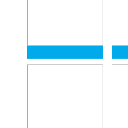
[Ruoteng] Conector de fundición de
ASTM 
acero inoxidable con rosca,
Cuadra
personalizado, codo de 90 grados,
Ovalad
accesorio de tubería
Inoxid
Soldad
Calder