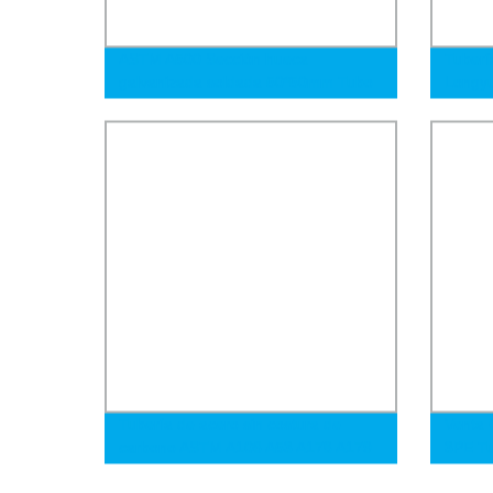
ASTM A500 Sección hueca
Tuberí
galvanizada soldada 50*50mm Tubo
Longyu
negro A36 Perfil de acero suave Tubo
Inoxid
rectangular y tubo cuadrado
60mm 
Diámet
Tuberí
Maquin
Tubería de acero sin costura de
Venta 
carbono ASTM A106 A53 A178 A179
3PE Tu
A192 St45 St52 St37
Espira