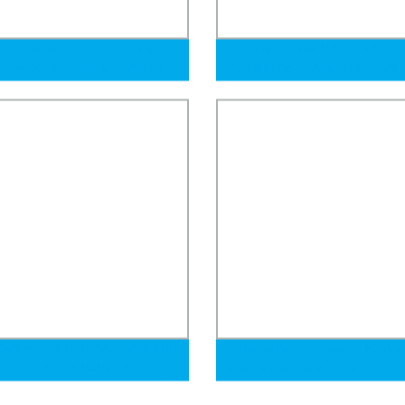
a Soldada de Acero Inoxidable
Tubería de Gas Sch40/Sch80 
 Dss 2205 Tubería de Acero
de Caldera de Alta Presión 32
able de Gran Diámetro China
316 Tubería de Acero Sin Cost
Tubería de Acero 500mm
ro 7 Pulgadas Proveedores de
as de Acero Soldadas para
aria Alimentaria
Caliente S275 S355 SSAW 2PE
Tubo soldado de acero inoxida
bos de Acero Soldados en
alta calidad para barra de cole
l para Gas y Petróleo