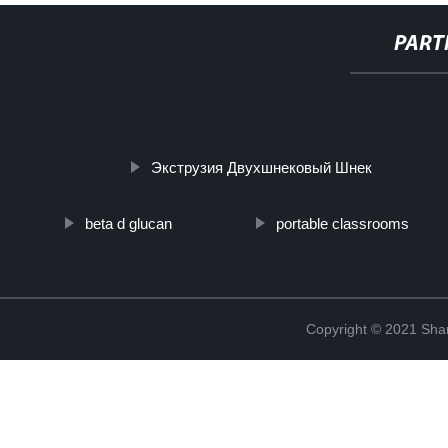
PART
http://www.cmer.site/api/getlink/8?url=https://www.steelpipe
Экструзия Двухшнековый Шнек
beta d glucan
portable classrooms
Copyright © 2021 Shanx