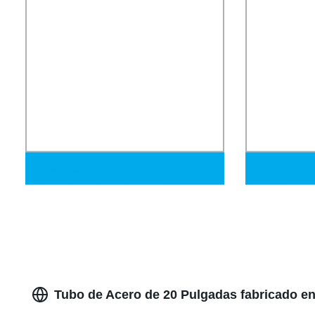
Tubo cuadrado / rectangular de acero
Estándares S
galvanizado en caliente, sección hueca,
Tubería de A
tubo de acero negro soldado
316 Tubos de
Tubo de Acero de 20 Pulgadas fabricado e