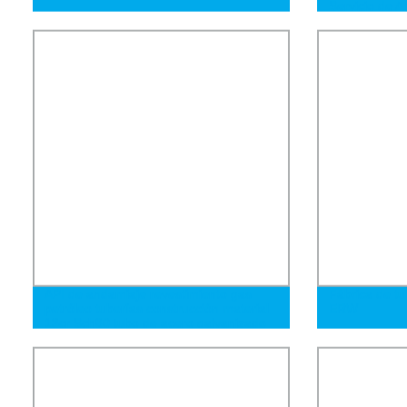
Servicio de A
API de andamiaje revestimiento gas
Fábrica de t
petróleo tuberías construcción material
ERW
13cr Sch80 tubo de acero galvanizado
negro suave carbono sin costura
hexagonal cuadrado redondo