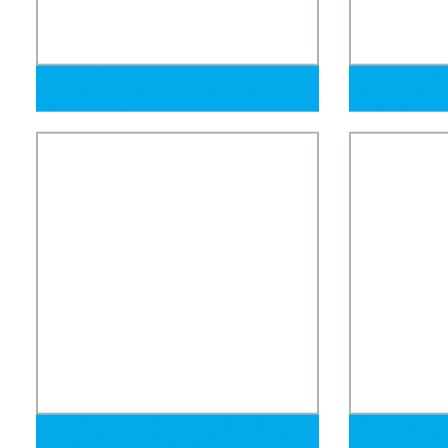
Precisión Q235 20# A106b A53 API 5L
Tubería de ac
Tubo de acero sin costura Tubo de
aleación lami
acero soldado
cuadrada, red
de forma espe
ASTM/JIS/GB
150lbs Accesorios de tubería de acero
SA A179/A192
inoxidable con rosca macho y hembra
de Acero al 